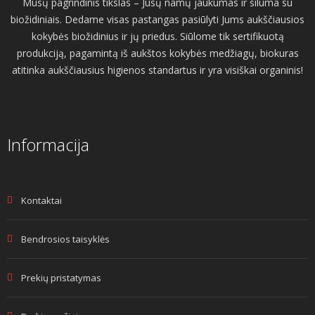
Mūsų pagrindinis tikslas – Jūsų namų jaukumas ir šiluma su
biožidiniais. Dedame visas pastangas pasiūlyti Jums aukščiausios
kokybės biožidinius ir jų priedus. Siūlome tik sertifikuotą
produkciją, pagamintą iš aukštos kokybės medžiagų, biokuras
atitinka aukščiausius higienos standartus ir yra visiškai organinis!
Informacija
Kontaktai
Bendrosios taisyklės
Prekių pristatymas