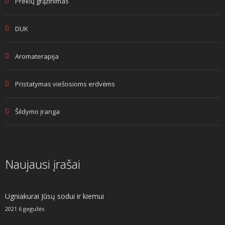
Prekių grąžinimas
DUK
Aromaterapija
Pristatymas viešosioms erdvėms
Šildymo įranga
Naujausi įrašai
Ugniakurai Jūsų sodui ir kiemui
2021 6 gegužės