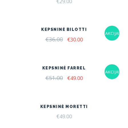
€
29.00
KEPSNINĖ BILOTTI
AKCIJA!
€
36.00
Original
Current
€
30.00
price
price
was:
is:
€36.00.
€30.00.
KEPSNINĖ FARREL
AKCIJA!
€
51.00
Original
Current
€
49.00
price
price
was:
is:
€51.00.
€49.00.
KEPSNINĖ MORETTI
€
49.00