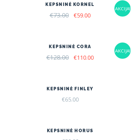
KEPSNINĖ KORNEL
AKCIJA!
€
73.00
Original
Current
€
59.00
price
price
was:
is:
€73.00.
€59.00.
KEPSNINĖ CORA
AKCIJA!
€
128.00
Original
Current
€
110.00
price
price
was:
is:
€128.00.
€110.00.
KEPSNINĖ FINLEY
€
65.00
KEPSNINĖ HORUS