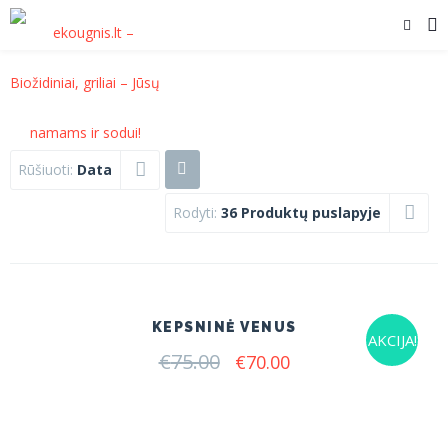
Rūšiuoti:
Data
Rodyti:
36 Produktų puslapyje
KEPSNINĖ VENUS
AKCIJA!
€
75.00
Original
Current
€
70.00
price
price
was:
is:
€75.00.
€70.00.