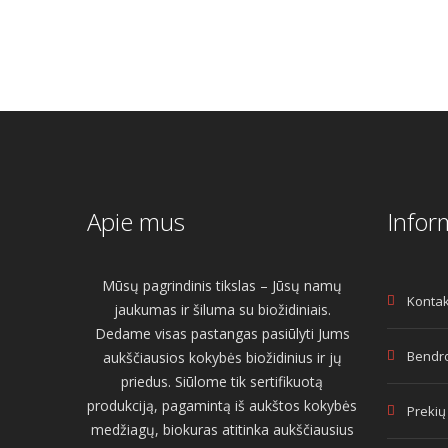
Apie mus
Infor
Mūsų pagrindinis tikslas – Jūsų namų
Kontak
jaukumas ir šiluma su biožidiniais.
Dedame visas pastangas pasiūlyti Jums
Bendro
aukščiausios kokybės biožidinius ir jų
priedus. Siūlome tik sertifikuotą
produkciją, pagamintą iš aukštos kokybės
Prekių
medžiagų, biokuras atitinka aukščiausius