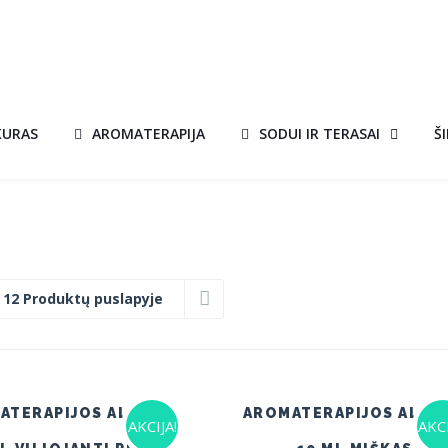
KURAS
AROMATERAPIJA
SODUI IR TERASAI
Š
:
12 Produktų puslapyje
ATERAPIJOS ALIEJUS
AROMATERAPIJOS ALIEJ
AKCIJA!
AKCI