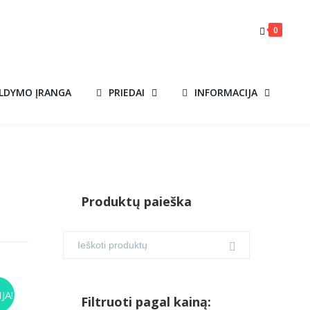
0
ILDYMO ĮRANGA
PRIEDAI
INFORMACIJA
Produktų paieška
US
JA!
Filtruoti pagal kainą: