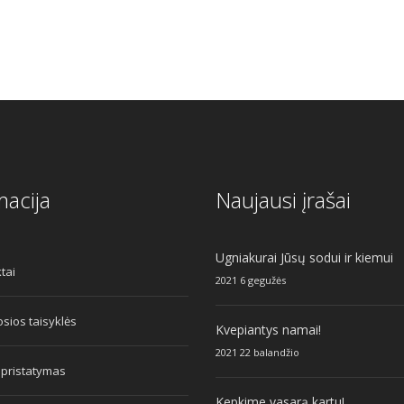
macija
Naujausi įrašai
Ugniakurai Jūsų sodui ir kiemui
tai
2021 6 gegužės
sios taisyklės
Kvepiantys namai!
2021 22 balandžio
 pristatymas
Kepkime vasarą kartu!