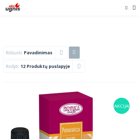
Rūšiuoti:
Pavadinimas
Rodyti:
12 Produktų puslapyje
AKCIJA!