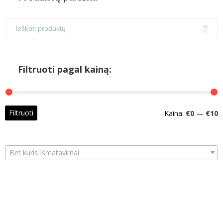
Filtruoti pagal kainą:
M
M
Filtruoti
Kaina:
€0
—
€10
k
k
Bet kuris Išmatavimai