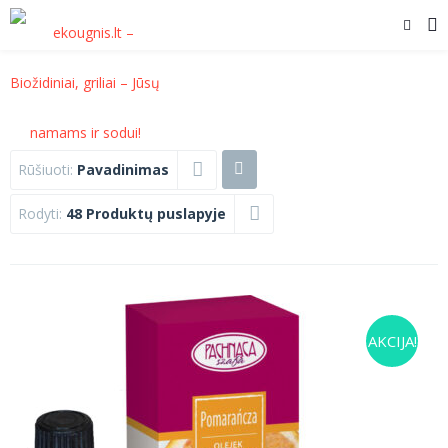
Rūšiuoti:
Pavadinimas
Rodyti:
48 Produktų puslapyje
AKCIJA!