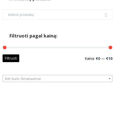
Filtruoti pagal kainą:
M
M
Filtruoti
Kaina:
€0
—
€10
k
k
Bet kuris Išmatavimai