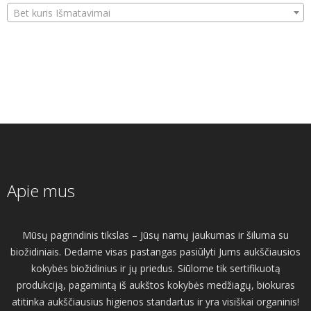
Bet kuris Išmatavimai
Apie mus
Mūsų pagrindinis tikslas – Jūsų namų jaukumas ir šiluma su
biožidiniais. Dedame visas pastangas pasiūlyti Jums aukščiausios
kokybės biožidinius ir jų priedus. Siūlome tik sertifikuotą
produkciją, pagamintą iš aukštos kokybės medžiagų, biokuras
atitinka aukščiausius higienos standartus ir yra visiškai organinis!