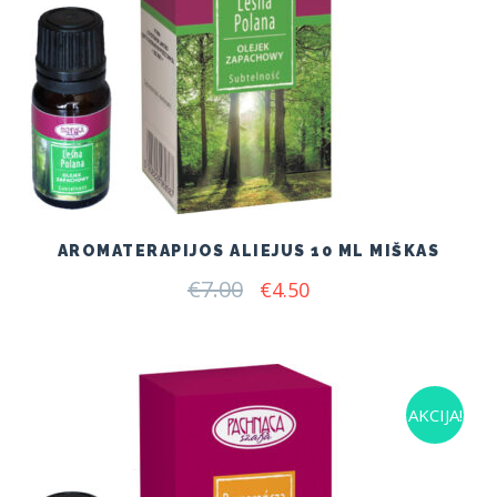
AROMATERAPIJOS ALIEJUS 10 ML MIŠKAS
€
7.00
Original
Current
€
4.50
price
price
was:
is:
€7.00.
€4.50.
AKCIJA!