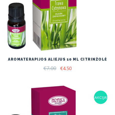
AROMATERAPIJOS ALIEJUS 10 ML CITRINŽOLĖ
€
7.00
Original
Current
€
4.50
price
price
was:
is:
€7.00.
€4.50.
AKCIJA!