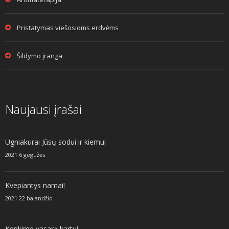
Pristatymas viešosioms erdvėms
Šildymo įranga
Naujausi įrašai
Ugniakurai Jūsų sodui ir kiemui
2021 6 gegužės
Kvepiantys namai!
2021 22 balandžio
Kepkime vasarą kartu!