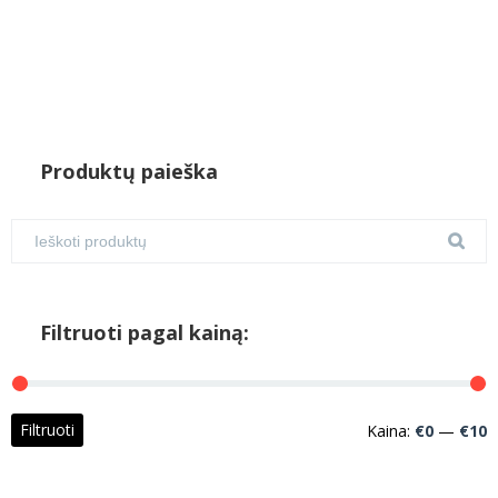
Produktų paieška
Filtruoti pagal kainą:
M
M
Filtruoti
Kaina:
€0
—
€10
k
k