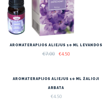
AROMATERAPIJOS ALIEJUS 10 ML LEVANDOS
€
7.00
Original
Current
€
4.50
price
price
was:
is:
€7.00.
€4.50.
AROMATERAPIJOS ALIEJUS 10 ML ŽALIOJI
ARBATA
€
4.50