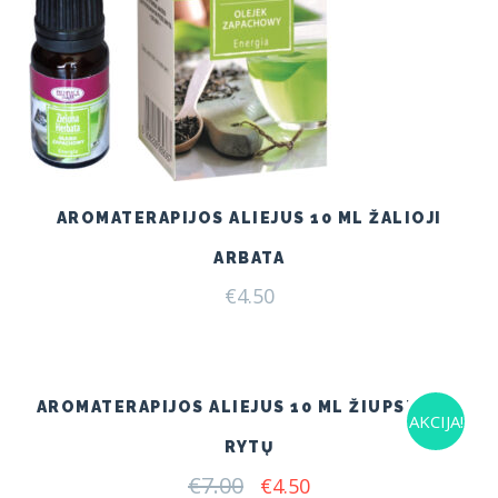
AROMATERAPIJOS ALIEJUS 10 ML ŽALIOJI
ARBATA
€
4.50
AROMATERAPIJOS ALIEJUS 10 ML ŽIUPSNELIS
AKCIJA!
RYTŲ
€
7.00
Original
Current
€
4.50