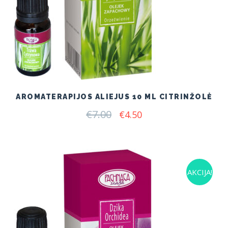
AROMATERAPIJOS ALIEJUS 10 ML CITRINŽOLĖ
€
7.00
Original
Current
€
4.50
price
price
was:
is:
€7.00.
€4.50.
AKCIJA!