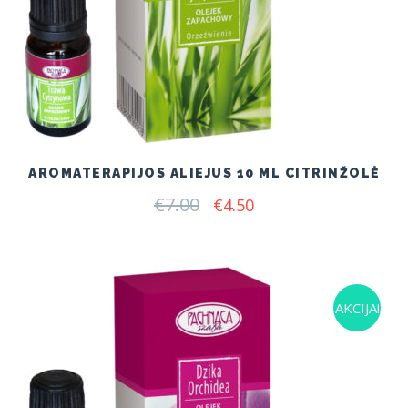
AROMATERAPIJOS ALIEJUS 10 ML CITRINŽOLĖ
€
7.00
Original
Current
€
4.50
price
price
was:
is:
€7.00.
€4.50.
AKCIJA!