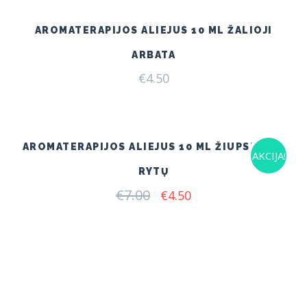
AROMATERAPIJOS ALIEJUS 10 ML ŽALIOJI
ARBATA
€
4.50
AROMATERAPIJOS ALIEJUS 10 ML ŽIUPSNELIS
AKCIJA!
RYTŲ
€
7.00
Original
Current
€
4.50
price
price
was:
is:
€7.00.
€4.50.