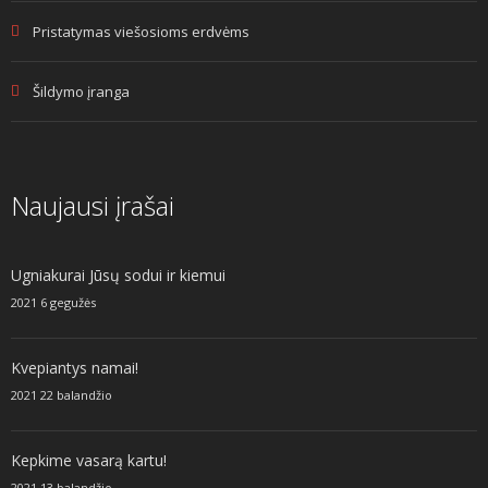
Pristatymas viešosioms erdvėms
Šildymo įranga
Naujausi įrašai
Ugniakurai Jūsų sodui ir kiemui
2021 6 gegužės
Kvepiantys namai!
2021 22 balandžio
Kepkime vasarą kartu!
2021 13 balandžio