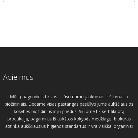
Apie mus
Mūsų pagrindinis tikslas – Jūsų namų jaukumas ir šiluma su
biožidiniais. Dedame visas pastangas pasiūlyti Jums aukščiausios
kokybės biožidinius ir jų priedus. Siūlome tik sertifikuotą
produkciją, pagamintą iš aukštos kokybės medžiagų, biokuras
atitinka aukščiausius higienos standartus ir yra visiškai organinis!