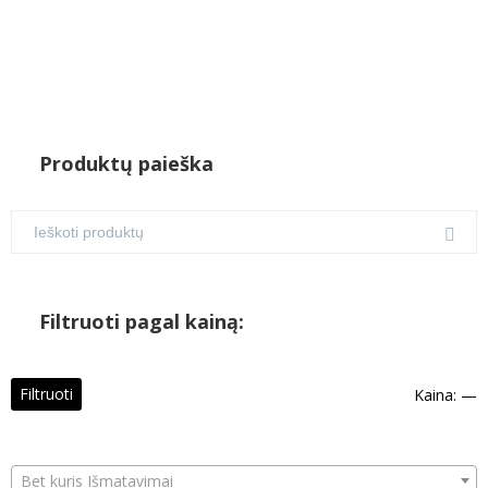
Produktų paieška
Filtruoti pagal kainą:
M
M
Filtruoti
Kaina:
—
k
k
Bet kuris Išmatavimai