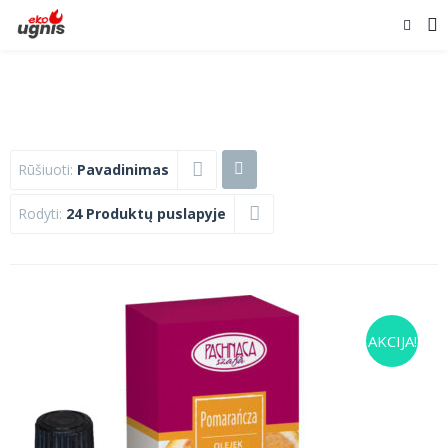
Rūšiuoti:
Pavadinimas
Rodyti:
24 Produktų puslapyje
AKCIJA!