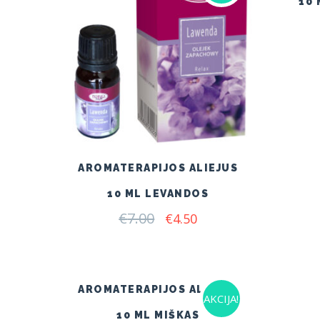
10 
AROMATERAPIJOS ALIEJUS
10 ML LEVANDOS
€
7.00
Original
Current
€
4.50
price
price
was:
is:
€7.00.
€4.50.
AROMATERAPIJOS ALIEJUS
AKCIJA!
10 ML MIŠKAS