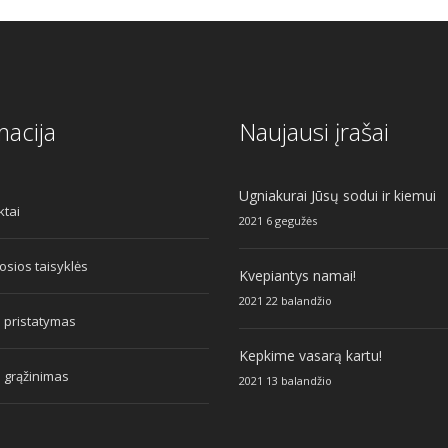
macija
Naujausi įrašai
Ugniakurai Jūsų sodui ir kiemui
ktai
2021 6 gegužės
sios taisyklės
Kvepiantys namai!
2021 22 balandžio
 pristatymas
Kepkime vasarą kartu!
 grąžinimas
2021 13 balandžio