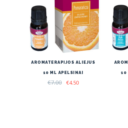
AROMATERAPIJOS ALIEJUS
AROM
10 ML APELSINAI
10
€
7.00
Original
Current
€
4.50
price
price
was:
is:
€7.00.
€4.50.