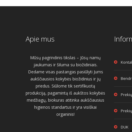
Apie mus
Infor
Mūsų pagrindinis tikslas – Jūsų namų
Konta
jaukumas ir šiluma su biožidiniais.
Dedame visas pastangas pasiūlyti Jums
Bendro
aukščiausios kokybės biožidinius ir jų
priedus. Siūlome tik sertifikuotą
produkciją, pagamintą iš aukštos kokybės
Prekių
medžiagų, biokuras atitinka aukščiausius
higienos standartus ir yra visiškai
Prekių
organinis!
DUK