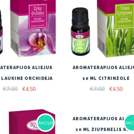
ATERAPIJOS ALIEJUS
AROMATERAPIJOS ALIEJ
L LAUKINĖ ORCHIDĖJA
10 ML CITRINŽOLĖ
€
7.00
Original
Current
€
7.00
Original
Curr
€
4.50
€
4.50
price
price
price
pric
was:
is:
was:
is:
€7.00.
€4.50.
€7.00.
€4.5
AROMATERAPIJOS ALIEJ
AKCIJA!
AKCI
10 ML ŽIUPSNELIS RYT