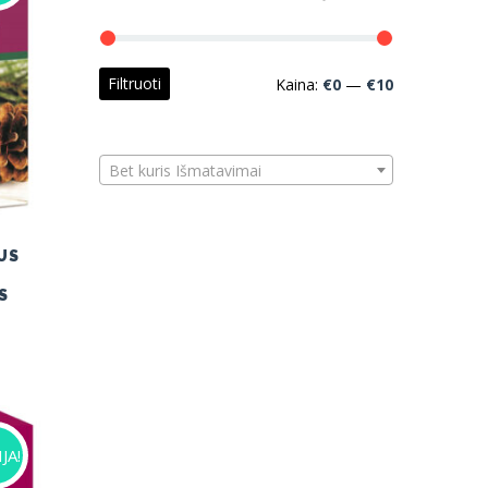
Min
Maks
Filtruoti
Kaina:
€0
—
€10
kaina
kaina
Bet kuris Išmatavimai
US
S
ent
e
0.
JA!