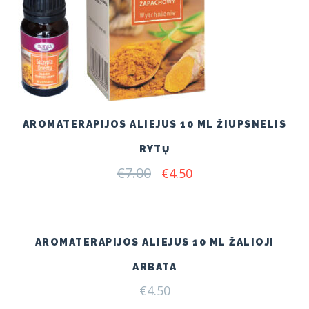
AROMATERAPIJOS ALIEJUS 10 ML ŽIUPSNELIS
RYTŲ
€
7.00
Original
Current
€
4.50
price
price
was:
is:
€7.00.
€4.50.
AROMATERAPIJOS ALIEJUS 10 ML ŽALIOJI
ARBATA
€
4.50