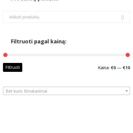
Filtruoti pagal kainą:
M
M
Filtruoti
Kaina:
€0
—
€10
k
k
Bet kuris Išmatavimai