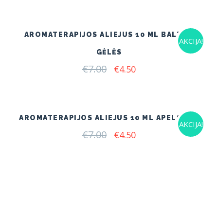
was:
is:
€7.00.
€4.50.
AROMATERAPIJOS ALIEJUS 10 ML BALTOS
AKCIJA!
GĖLĖS
€
7.00
Original
Current
€
4.50
price
price
was:
is:
€7.00.
€4.50.
AROMATERAPIJOS ALIEJUS 10 ML APELSINAI
AKCIJA!
€
7.00
Original
Current
€
4.50
price
price
was:
is:
€7.00.
€4.50.