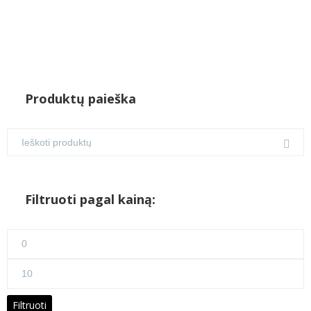
Produktų paieška
Filtruoti pagal kainą:
Min
kaina
Maks
kaina
Filtruoti