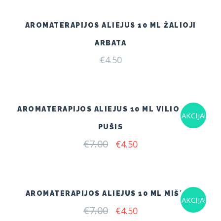
€7.00.
€4.50.
AROMATERAPIJOS ALIEJUS 10 ML ŽALIOJI
ARBATA
€
4.50
AROMATERAPIJOS ALIEJUS 10 ML VILIOJANTI
AKCIJA!
PUŠIS
€
7.00
Original
Current
€
4.50
price
price
was:
is:
€7.00.
€4.50.
AROMATERAPIJOS ALIEJUS 10 ML MIŠKAS
AKCIJA!
€
7.00
Original
Current
€
4.50
price
price