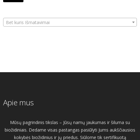
Bet kuris Išmatavimai
Apie mus
Mūsų pagrindinis tikslas – Jūsų namų jaukumas ir šiluma su
biožidiniais. Dedame visas pastangas pasiūlyti Jums aukščiausios
kokybės biožidinius ir jų priedus. Siūlome tik sertifikuotą