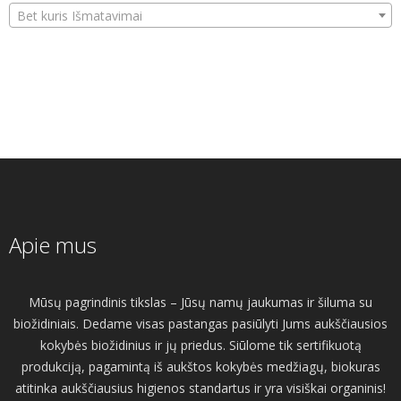
Bet kuris Išmatavimai
Apie mus
Mūsų pagrindinis tikslas – Jūsų namų jaukumas ir šiluma su
biožidiniais. Dedame visas pastangas pasiūlyti Jums aukščiausios
kokybės biožidinius ir jų priedus. Siūlome tik sertifikuotą
produkciją, pagamintą iš aukštos kokybės medžiagų, biokuras
atitinka aukščiausius higienos standartus ir yra visiškai organinis!