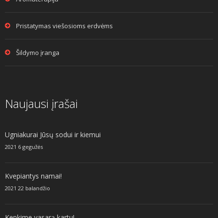
Pristatymas viešosioms erdvėms
Šildymo įranga
Naujausi įrašai
Ugniakurai Jūsų sodui ir kiemui
2021 6 gegužės
Kvepiantys namai!
2021 22 balandžio
Kepkime vasarą kartu!