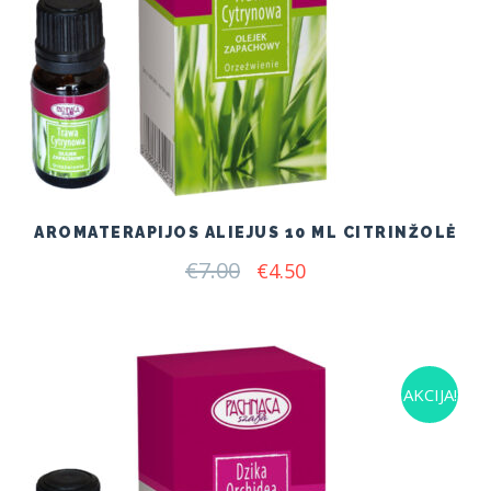
AROMATERAPIJOS ALIEJUS 10 ML CITRINŽOLĖ
€
7.00
Original
Current
€
4.50
price
price
was:
is:
€7.00.
€4.50.
AKCIJA!