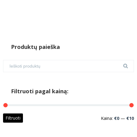
Produktų paieška
Filtruoti pagal kainą:
M
M
Filtruoti
Kaina:
€0
—
€10
k
k