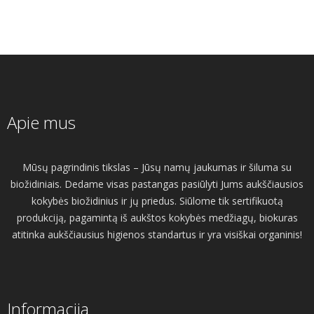
Apie mus
Mūsų pagrindinis tikslas – Jūsų namų jaukumas ir šiluma su
biožidiniais. Dedame visas pastangas pasiūlyti Jums aukščiausios
kokybės biožidinius ir jų priedus. Siūlome tik sertifikuotą
produkciją, pagamintą iš aukštos kokybės medžiagų, biokuras
atitinka aukščiausius higienos standartus ir yra visiškai organinis!
Informacija