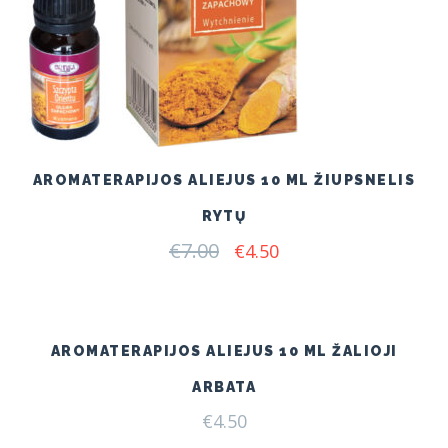
AROMATERAPIJOS ALIEJUS 10 ML ŽIUPSNELIS
RYTŲ
€
7.00
Original
Current
€
4.50
price
price
was:
is:
€7.00.
€4.50.
AROMATERAPIJOS ALIEJUS 10 ML ŽALIOJI
ARBATA
€
4.50