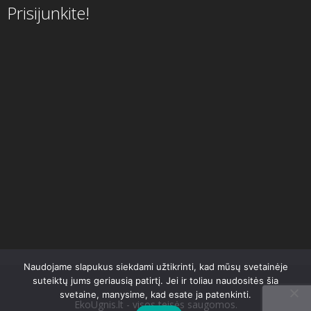
Prisijunkite!
Naudojame slapukus siekdami užtikrinti, kad mūsų svetainėje
suteiktų jums geriausią patirtį. Jei ir toliau naudositės šia
svetaine, manysime, kad esate ja patenkinti.
EkoUgnis.lt - visos teisės saugomos.