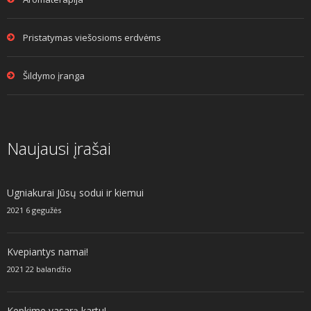
Pristatymas viešosioms erdvėms
Šildymo įranga
Naujausi įrašai
Ugniakurai Jūsų sodui ir kiemui
2021 6 gegužės
Kvepiantys namai!
2021 22 balandžio
Kepkime vasarą kartu!