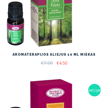
AROMATERAPIJOS ALIEJUS 10 ML MIŠKAS
€
7.00
Original
Current
€
4.50
price
price
was:
is:
€7.00.
€4.50.
AKCIJA!