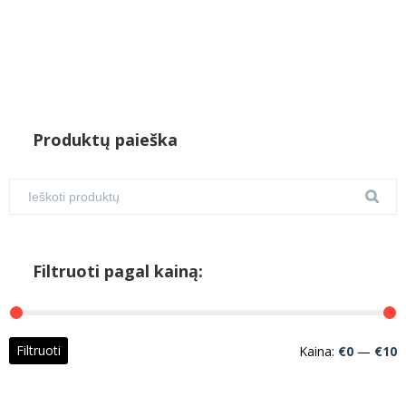
Produktų paieška
Filtruoti pagal kainą:
M
M
Filtruoti
Kaina:
€0
—
€10
k
k