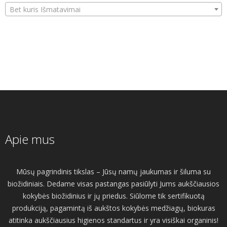
Bet kuris Išmatavimai
Apie mus
Mūsų pagrindinis tikslas – Jūsų namų jaukumas ir šiluma su
biožidiniais. Dedame visas pastangas pasiūlyti Jums aukščiausios
kokybės biožidinius ir jų priedus. Siūlome tik sertifikuotą
produkciją, pagamintą iš aukštos kokybės medžiagų, biokuras
atitinka aukščiausius higienos standartus ir yra visiškai organinis!