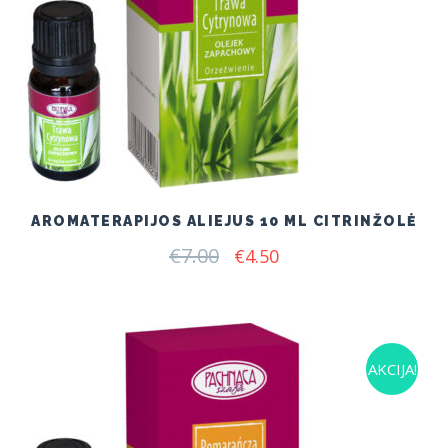
AROMATERAPIJOS ALIEJUS 10 ML CITRINŽOLĖ
€
7.00
Original
Current
€
4.50
price
price
was:
is:
€7.00.
€4.50.
AKCIJA!