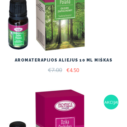
AROMATERAPIJOS ALIEJUS 10 ML MIŠKAS
€
7.00
Original
Current
€
4.50
price
price
was:
is:
€7.00.
€4.50.
AKCIJA!