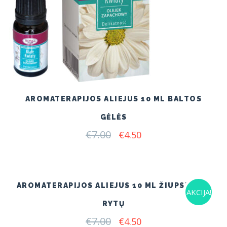
AROMATERAPIJOS ALIEJUS 10 ML BALTOS
GĖLĖS
€
7.00
Original
Current
€
4.50
price
price
was:
is:
€7.00.
€4.50.
AROMATERAPIJOS ALIEJUS 10 ML ŽIUPSNELIS
AKCIJA!
RYTŲ
€
7.00
Original
Current
€
4.50