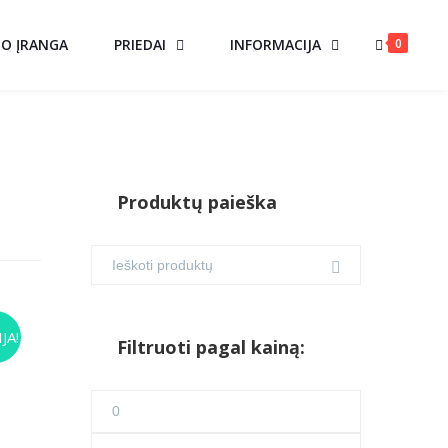
0
MO ĮRANGA
PRIEDAI
INFORMACIJA
Produktų paieška
US
JA!
Filtruoti pagal kainą:
ent
Min
e
kaina
Maks