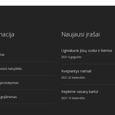
macija
Naujausi įrašai
Ugniakurai Jūsų sodui ir kiemui
tai
2021 6 gegužės
sios taisyklės
Kvepiantys namai!
2021 22 balandžio
 pristatymas
Kepkime vasarą kartu!
 grąžinimas
2021 13 balandžio