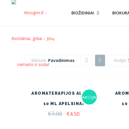
BIOŽIDINIAI
BIOKUR
Rūšiuoti:
Pavadinimas
Rodyti:
AROMATERAPIJOS ALIEJUS
AROM
AKCIJA!
10 ML APELSINAI
10
€
7.00
Original
Current
€
4.50
price
price
was:
is: