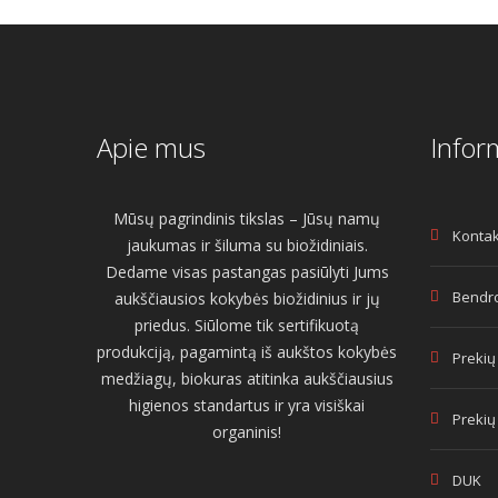
Apie mus
Infor
Mūsų pagrindinis tikslas – Jūsų namų
Kontak
jaukumas ir šiluma su biožidiniais.
Dedame visas pastangas pasiūlyti Jums
Bendro
aukščiausios kokybės biožidinius ir jų
priedus. Siūlome tik sertifikuotą
produkciją, pagamintą iš aukštos kokybės
Prekių
medžiagų, biokuras atitinka aukščiausius
higienos standartus ir yra visiškai
Prekių
organinis!
DUK