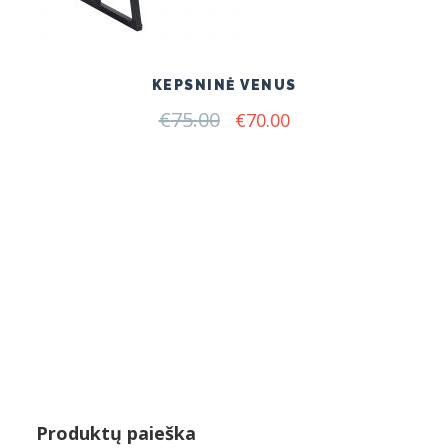
KEPSNINĖ VENUS
€
75.00
Original
Current
€
70.00
price
price
was:
is:
€75.00.
€70.00.
Produktų paieška