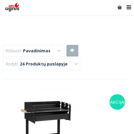
Rūšiuoti:
Pavadinimas
Rodyti:
24 Produktų puslapyje
AKCIJA!