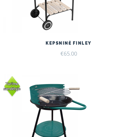
KEPSNINĖ FINLEY
€
65.00