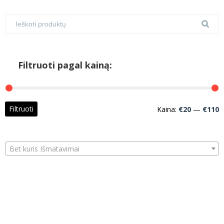
Filtruoti pagal kainą:
M
M
Filtruoti
Kaina:
€20
—
€110
k
k
Bet kuris Išmatavimai