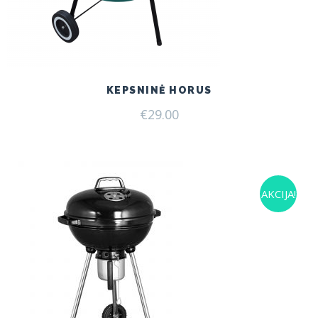
KEPSNINĖ HORUS
€
29.00
AKCIJA!