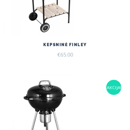
KEPSNINĖ FINLEY
€
65.00
AKCIJA!