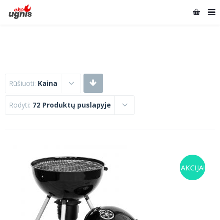
Rūšiuoti:
Kaina
Rodyti:
72 Produktų puslapyje
AKCIJA!