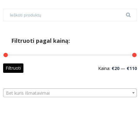
Filtruoti pagal kainą:
M
M
Filtruoti
Kaina:
€20
—
€110
k
k
Bet kuris Išmatavimai