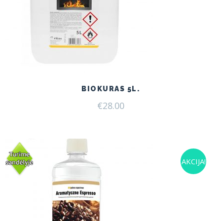
BIOKURAS 5L.
€
28.00
AKCIJA!