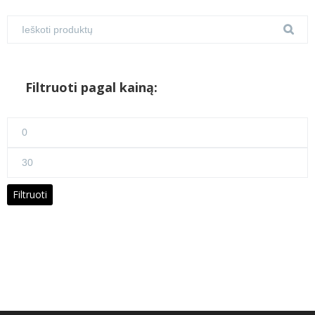
Filtruoti pagal kainą:
Min
kaina
Maks
kaina
Filtruoti