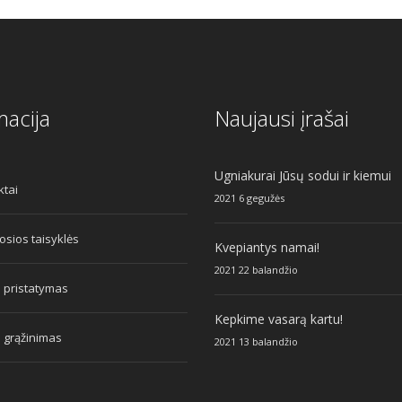
macija
Naujausi įrašai
Ugniakurai Jūsų sodui ir kiemui
ktai
2021 6 gegužės
sios taisyklės
Kvepiantys namai!
2021 22 balandžio
 pristatymas
Kepkime vasarą kartu!
 grąžinimas
2021 13 balandžio