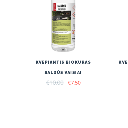
KVEPIANTIS BIOKURAS
KVE
SALDŪS VAISIAI
€
10.00
Original
Current
€
7.50
price
price
was:
is:
€10.00.
€7.50.