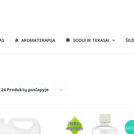
AS
AROMATERAPIJA
SODUI IR TERASAI
ŠIL
:
24 Produktų puslapyje
AKCI