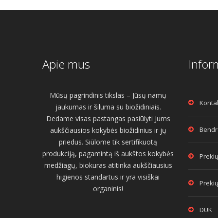
Apie mus
Infor
Mūsų pagrindinis tikslas – Jūsų namų
Konta
jaukumas ir šiluma su biožidiniais.
Dedame visas pastangas pasiūlyti Jums
Bendro
aukščiausios kokybės biožidinius ir jų
priedus. Siūlome tik sertifikuotą
produkciją, pagamintą iš aukštos kokybės
Prekių
medžiagų, biokuras atitinka aukščiausius
higienos standartus ir yra visiškai
Prekių
organinis!
DUK