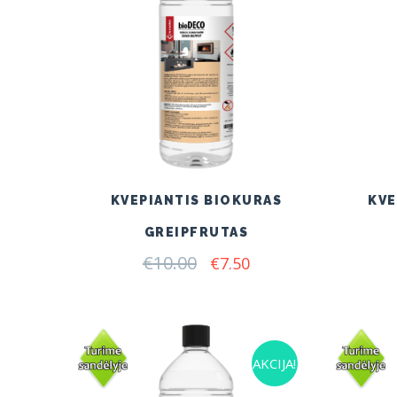
KVEPIANTIS BIOKURAS
KVE
GREIPFRUTAS
€
10.00
Original
Current
€
7.50
price
price
was:
is:
€10.00.
€7.50.
AKCIJA!