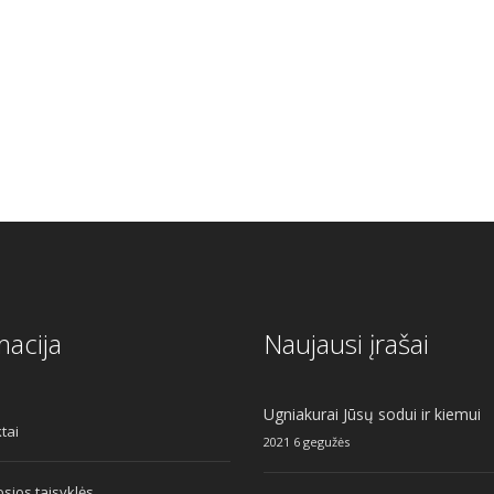
6.50.
macija
Naujausi įrašai
Ugniakurai Jūsų sodui ir kiemui
tai
2021 6 gegužės
sios taisyklės