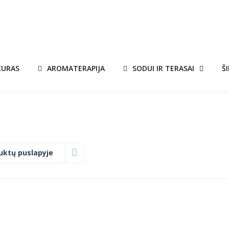
KURAS
AROMATERAPIJA
SODUI IR TERASAI
Š
uktų puslapyje
KVEPIANTIS
A!
AKCIJA!
BIOKURAS