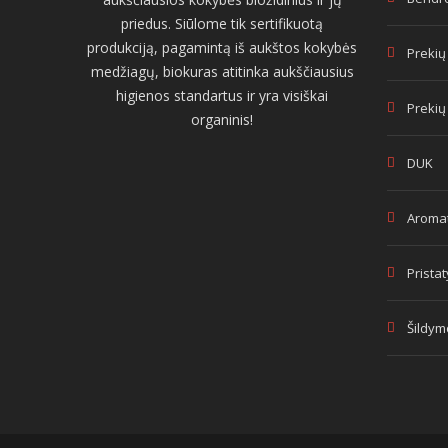
priedus. Siūlome tik sertifikuotą
produkciją, pagamintą iš aukštos kokybės
Prekių
medžiagų, biokuras atitinka aukščiausius
higienos standartus ir yra visiškai
Prekių
organinis!
DUK
Aromat
Prista
Šildym