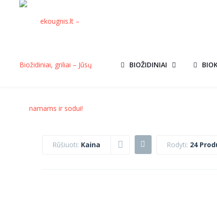
BIOŽIDINIAI
BIO
Rūšiuoti:
Kaina
Rodyti:
24 Prod
BIOKURAS 5L.
KVEPIANTIS
AKCIJ
€
28.00
BIOKURAS