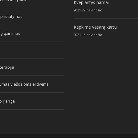
Kvepiantys namai!
2021 22 balandžio
 pristatymas
Kepkime vasarą kartu!
 grąžinimas
2021 13 balandžio
erapija
tymas viešosioms erdvėms
o įranga