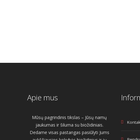
€7.00.
€
€
10.00
Original
Current
€
7.50
price
price
was:
is:
€10.00.
€7.50.
Apie mus
Infor
Mūsų pagrindinis tikslas – Jūsų namų
Kontak
jaukumas ir šiluma su biožidiniais.
Dedame visas pastangas pasiūlyti Jums
Bendro
aukščiausios kokybės biožidinius ir jų