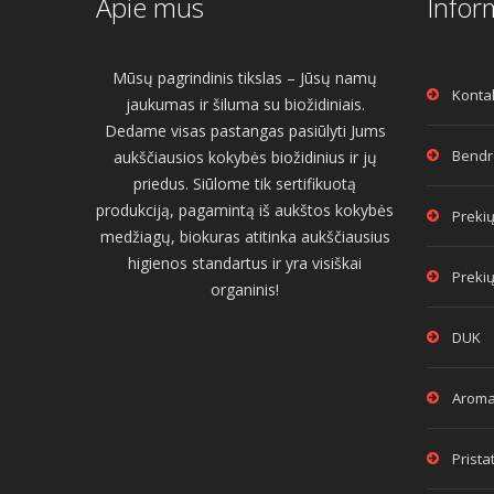
Apie mus
Infor
Mūsų pagrindinis tikslas – Jūsų namų
Konta
jaukumas ir šiluma su biožidiniais.
Dedame visas pastangas pasiūlyti Jums
Bendro
aukščiausios kokybės biožidinius ir jų
priedus. Siūlome tik sertifikuotą
produkciją, pagamintą iš aukštos kokybės
Prekių
medžiagų, biokuras atitinka aukščiausius
higienos standartus ir yra visiškai
Prekių
organinis!
DUK
Aroma
Prist