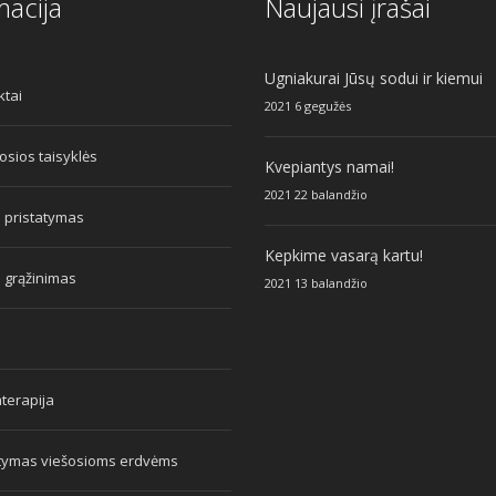
macija
Naujausi įrašai
Ugniakurai Jūsų sodui ir kiemui
ktai
2021 6 gegužės
sios taisyklės
Kvepiantys namai!
2021 22 balandžio
 pristatymas
Kepkime vasarą kartu!
 grąžinimas
2021 13 balandžio
terapija
atymas viešosioms erdvėms