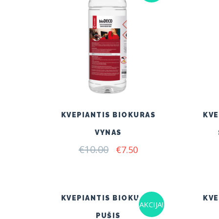
KVEPIANTIS BIOKURAS
KVE
VYNAS
€
10.00
Original
Current
€
7.50
price
price
was:
is:
€10.00.
€7.50.
KVEPIANTIS BIOKURAS
KVE
AKCIJA!
PUŠIS