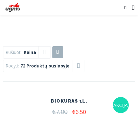
Rūšiuoti:
Kaina
Rodyti:
72 Produktų puslapyje
BIOKURAS 1L.
AKCIJA!
€
7.00
Original
Current
€
6.50
price
price
was:
is:
€7.00.
€6.50.