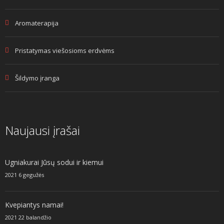
Aromaterapija
Pristatymas viešosioms erdvėms
Šildymo įranga
Naujausi įrašai
Ugniakurai Jūsų sodui ir kiemui
2021 6 gegužės
Kvepiantys namai!
2021 22 balandžio