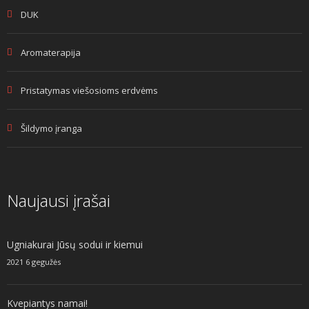
DUK
Aromaterapija
Pristatymas viešosioms erdvėms
Šildymo įranga
Naujausi įrašai
Ugniakurai Jūsų sodui ir kiemui
2021 6 gegužės
Kvepiantys namai!