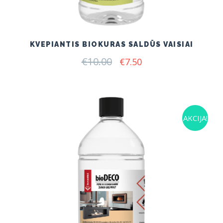
KVEPIANTIS BIOKURAS SALDŪS VAISIAI
€
10.00
Original
Current
€
7.50
price
price
was:
is:
€10.00.
€7.50.
AKCIJA!