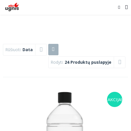
Rūšiuoti:
Data
Rodyti:
24 Produktų puslapyje
AKCIJA!