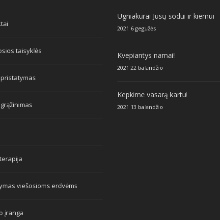
Ugniakurai Jūsų sodui ir kiemui
tai
2021 6 gegužės
sios taisyklės
Kvepiantys namai!
2021 22 balandžio
 pristatymas
Kepkime vasarą kartu!
 grąžinimas
2021 13 balandžio
erapija
tymas viešosioms erdvėms
o įranga