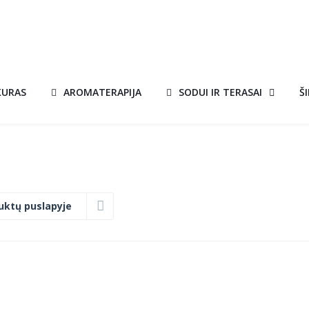
KURAS
AROMATERAPIJA
SODUI IR TERASAI
Š
uktų puslapyje