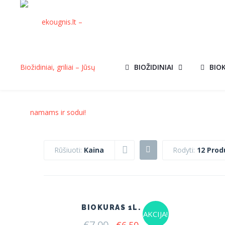
BIOŽIDINIAI
BIO
Rūšiuoti:
Kaina
Rodyti:
12 Prod
BIOKURAS 1L.
AKCIJA!
€
7.00
Original
Current