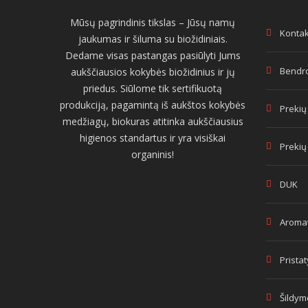
Mūsų pagrindinis tikslas – Jūsų namų
Kontak
jaukumas ir šiluma su biožidiniais.
Dedame visas pastangas pasiūlyti Jums
Bendro
aukščiausios kokybės biožidinius ir jų
priedus. Siūlome tik sertifikuotą
produkciją, pagamintą iš aukštos kokybės
Prekių
medžiagų, biokuras atitinka aukščiausius
higienos standartus ir yra visiškai
Prekių
organinis!
DUK
Aromat
Prista
Šildym