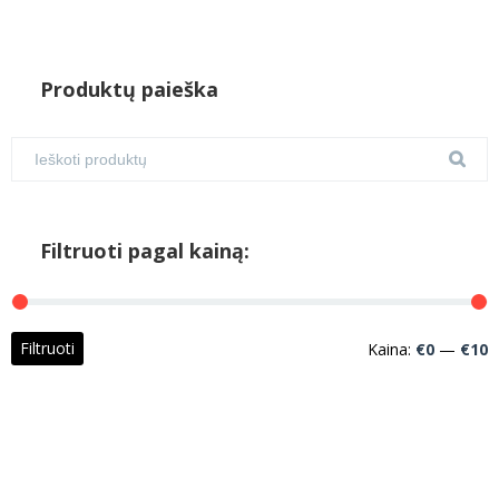
Produktų paieška
Filtruoti pagal kainą:
M
M
Filtruoti
Kaina:
€0
—
€10
k
k