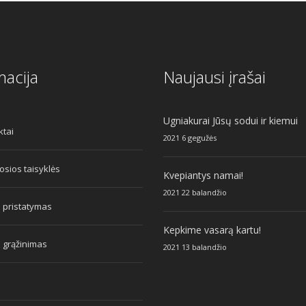
macija
Naujausi įrašai
Ugniakurai Jūsų sodui ir kiemui
ktai
2021 6 gegužės
sios taisyklės
Kvepiantys namai!
2021 22 balandžio
 pristatymas
Kepkime vasarą kartu!
 grąžinimas
2021 13 balandžio