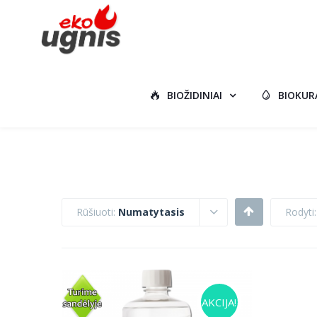
BIOŽIDINIAI
BIOKUR
Rūšiuoti:
Numatytasis
Rodyti
AKCIJA!