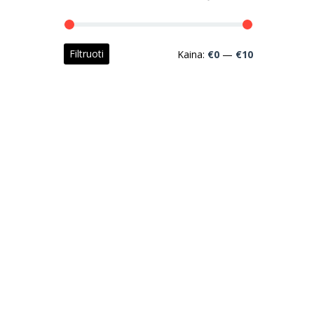
Min
Maks
Filtruoti
Kaina:
€0
—
€10
kaina
kaina