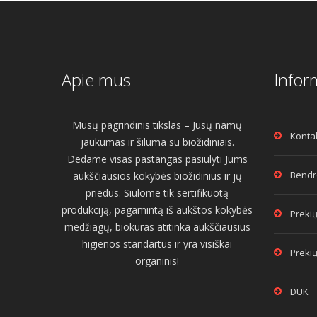
Apie mus
Infor
Mūsų pagrindinis tikslas – Jūsų namų
Konta
jaukumas ir šiluma su biožidiniais.
Dedame visas pastangas pasiūlyti Jums
Bendro
aukščiausios kokybės biožidinius ir jų
priedus. Siūlome tik sertifikuotą
produkciją, pagamintą iš aukštos kokybės
Prekių
medžiagų, biokuras atitinka aukščiausius
higienos standartus ir yra visiškai
Prekių
organinis!
DUK