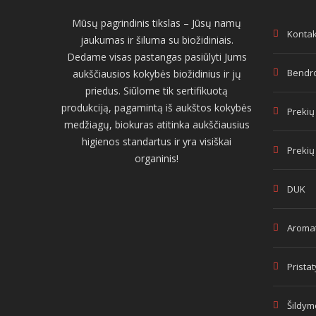
Mūsų pagrindinis tikslas – Jūsų namų
Kontak
jaukumas ir šiluma su biožidiniais.
Dedame visas pastangas pasiūlyti Jums
Bendro
aukščiausios kokybės biožidinius ir jų
priedus. Siūlome tik sertifikuotą
produkciją, pagamintą iš aukštos kokybės
Prekių
medžiagų, biokuras atitinka aukščiausius
higienos standartus ir yra visiškai
Prekių
organinis!
DUK
Aromat
Prista
Šildym