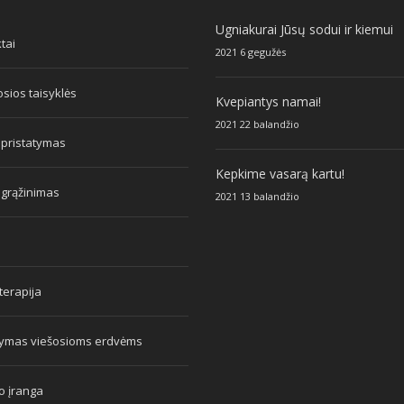
Ugniakurai Jūsų sodui ir kiemui
tai
2021 6 gegužės
sios taisyklės
Kvepiantys namai!
2021 22 balandžio
 pristatymas
Kepkime vasarą kartu!
 grąžinimas
2021 13 balandžio
erapija
tymas viešosioms erdvėms
o įranga