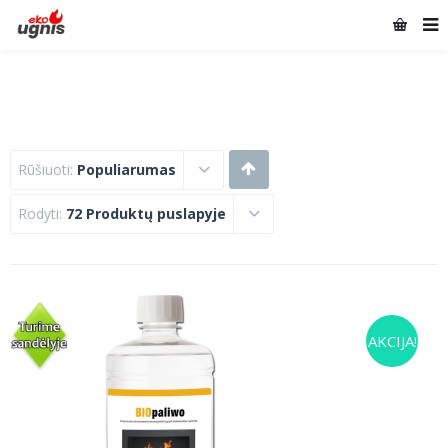
Rūšiuoti:
Populiarumas
Rodyti:
72 Produktų puslapyje
AKCIJA!