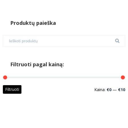
Produktų paieška
Filtruoti pagal kainą:
M
M
Filtruoti
Kaina:
€0
—
€10
k
k