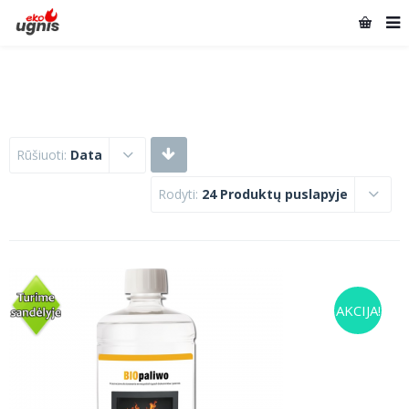
Rūšiuoti:
Data
Rodyti:
24 Produktų puslapyje
AKCIJA!