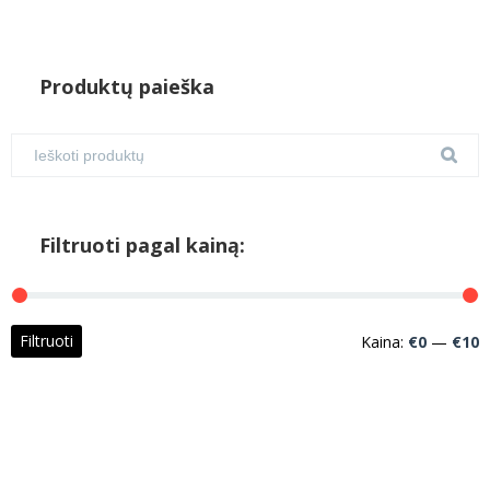
Produktų paieška
Filtruoti pagal kainą:
M
M
Filtruoti
Kaina:
€0
—
€10
k
k