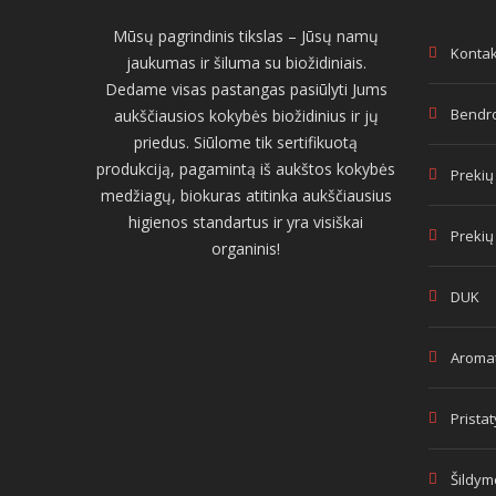
Mūsų pagrindinis tikslas – Jūsų namų
Kontak
jaukumas ir šiluma su biožidiniais.
Dedame visas pastangas pasiūlyti Jums
Bendro
aukščiausios kokybės biožidinius ir jų
priedus. Siūlome tik sertifikuotą
produkciją, pagamintą iš aukštos kokybės
Prekių
medžiagų, biokuras atitinka aukščiausius
higienos standartus ir yra visiškai
Prekių
organinis!
DUK
Aromat
Prista
Šildym