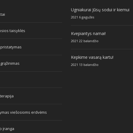
Ugniakurai Jūsų sodui ir kiemui
tai
2021 6 gegužės
sios taisyklės
Kvepiantys namai!
2021 22 balandžio
 pristatymas
Kepkime vasarą kartu!
 grąžinimas
2021 13 balandžio
erapija
tymas viešosioms erdvėms
o įranga