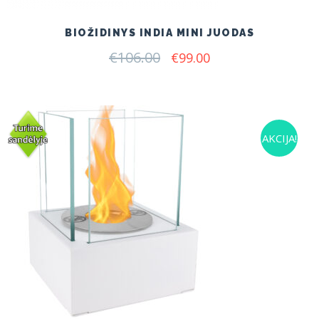
BIOŽIDINYS INDIA MINI JUODAS
€
106.00
Original
Current
€
99.00
price
price
was:
is:
€106.00.
€99.00.
AKCIJA!