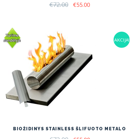
€
72.00
Original
Current
€
55.00
price
price
was:
is:
€72.00.
€55.00.
AKCIJA!
BIOŽIDINYS STAINLESS ŠLIFUOTO METALO