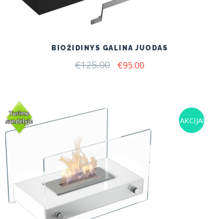
BIOŽIDINYS GALINA JUODAS
€
125.00
Original
Current
€
95.00
price
price
was:
is:
€125.00.
€95.00.
AKCIJA!