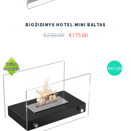
BIOŽIDINYS HOTEL MINI BALTAS
€
230.00
Original
Current
€
175.00
price
price
was:
is:
€230.00.
€175.00.
AKCIJA!