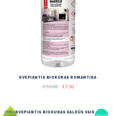
KVEPIANTIS BIOKURAS ROMANTIKA
€
10.00
Original
Current
€
7.50
price
price
was:
is:
€10.00.
€7.50.
KVEPIANTIS BIOKURAS SALDŪS VAISIAI
AKCIJA!