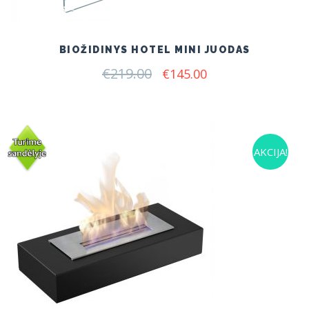
BIOŽIDINYS HOTEL MINI JUODAS
€
219.00
Original
Current
€
145.00
price
price
was:
is:
€219.00.
€145.00.
AKCIJA!