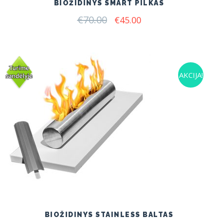
BIOŽIDINYS SMART PILKAS
€
70.00
Original
Current
€
45.00
price
price
was:
is:
€70.00.
€45.00.
AKCIJA!
BIOŽIDINYS STAINLESS BALTAS