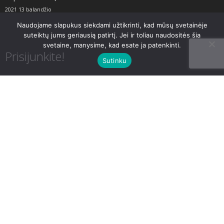
2021 13 balandžio
Naudojame slapukus siekdami užtikrinti, kad mūsų svetainėje
suteiktų jums geriausią patirtį. Jei ir toliau naudositės šia
svetaine, manysime, kad esate ja patenkinti.
Prisijunkite!
Sutinku