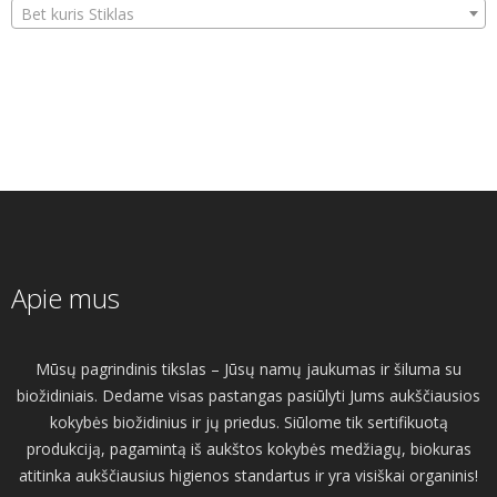
Bet kuris Stiklas
Apie mus
Mūsų pagrindinis tikslas – Jūsų namų jaukumas ir šiluma su
biožidiniais. Dedame visas pastangas pasiūlyti Jums aukščiausios
kokybės biožidinius ir jų priedus. Siūlome tik sertifikuotą
produkciją, pagamintą iš aukštos kokybės medžiagų, biokuras
atitinka aukščiausius higienos standartus ir yra visiškai organinis!