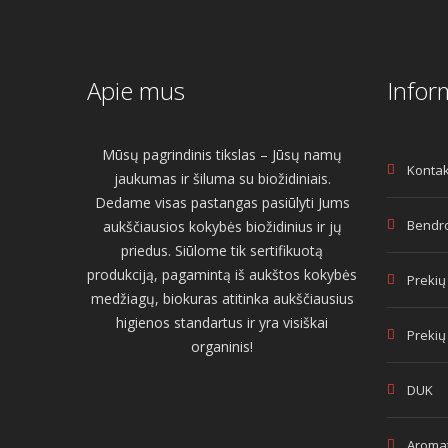
Apie mus
Infor
Mūsų pagrindinis tikslas – Jūsų namų
Kontak
jaukumas ir šiluma su biožidiniais.
Dedame visas pastangas pasiūlyti Jums
Bendro
aukščiausios kokybės biožidinius ir jų
priedus. Siūlome tik sertifikuotą
produkciją, pagamintą iš aukštos kokybės
Prekių
medžiagų, biokuras atitinka aukščiausius
higienos standartus ir yra visiškai
Prekių
organinis!
DUK
Aromat