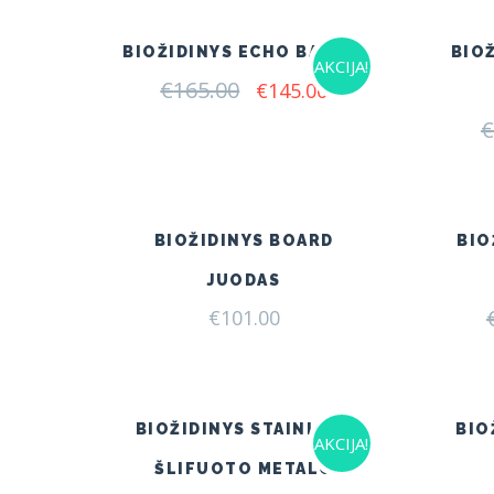
€230.00.
€175.00.
BIOŽIDINYS ECHO BALTAS
BIO
AKCIJA!
€
165.00
Original
Current
€
145.00
price
price
€
was:
is:
€165.00.
€145.00.
BIOŽIDINYS BOARD
BIO
JUODAS
€
101.00
BIOŽIDINYS STAINLESS
BIO
AKCIJA!
ŠLIFUOTO METALO