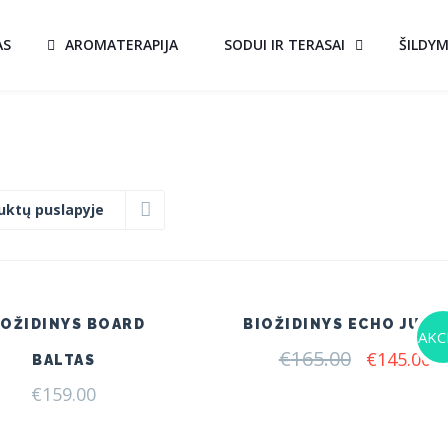
AS
AROMATERAPIJA
SODUI IR TERASAI
ŠILDY
uktų puslapyje
IOŽIDINYS BOARD
BIOŽIDINYS ECHO JUOD
AKCI
€
165.00
Original
C
€
145.00
BALTAS
price
pr
€
159.00
was:
is:
€165.00.
€1