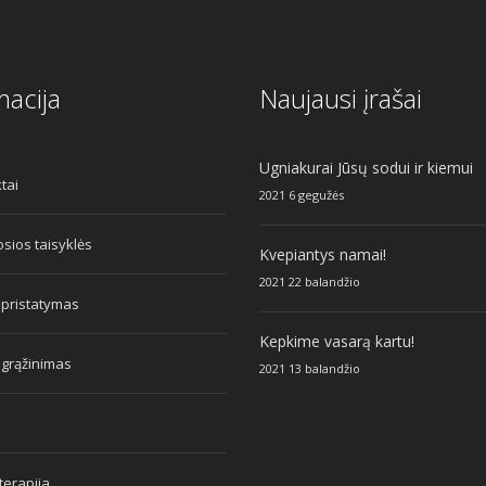
macija
Naujausi įrašai
Ugniakurai Jūsų sodui ir kiemui
tai
2021 6 gegužės
sios taisyklės
Kvepiantys namai!
2021 22 balandžio
 pristatymas
Kepkime vasarą kartu!
 grąžinimas
2021 13 balandžio
erapija