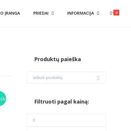
0
MO ĮRANGA
PRIEDAI
INFORMACIJA
Produktų paieška
AS
JA!
Filtruoti pagal kainą:
urrent
ice
Min
45.00.
kaina
Maks