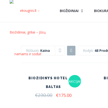
BIOŽIDINIAI
BIOKUR
Rūšiuoti:
Kaina
Rodyti:
48 Prod
BIOŽIDINYS HOTEL MINI
B
AKCIJA!
BALTAS
€
230.00
Original
Current
€
175.00
price
price
was:
is: