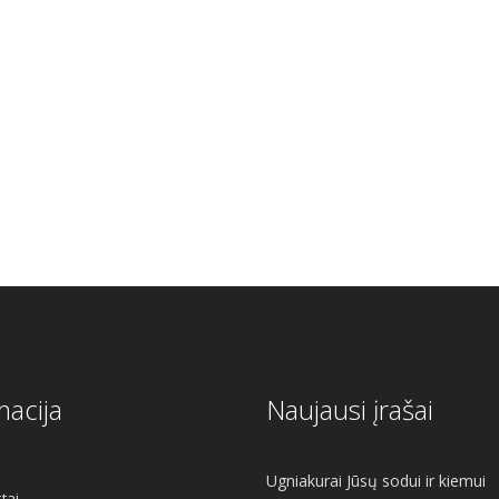
macija
Naujausi įrašai
Ugniakurai Jūsų sodui ir kiemui
tai