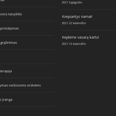
2021 6 gegužės
sios taisyklės
Kvepiantys namai!
2021 22 balandžio
 pristatymas
Kepkime vasarą kartu!
 grąžinimas
2021 13 balandžio
erapija
tymas viešosioms erdvėms
o įranga