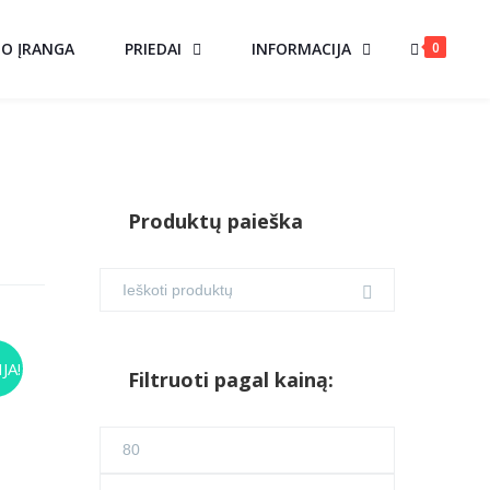
0
MO ĮRANGA
PRIEDAI
INFORMACIJA
Produktų paieška
JA!
Filtruoti pagal kainą:
urrent
Min
ice
kaina
Maks