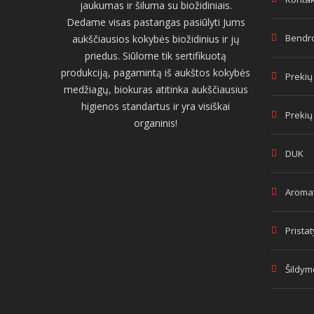
jaukumas ir šiluma su biožidiniais.
Dedame visas pastangas pasiūlyti Jums
Bendro
aukščiausios kokybės biožidinius ir jų
priedus. Siūlome tik sertifikuotą
produkciją, pagamintą iš aukštos kokybės
Prekių
medžiagų, biokuras atitinka aukščiausius
higienos standartus ir yra visiškai
Prekių
organinis!
DUK
Aromat
Prista
Šildym