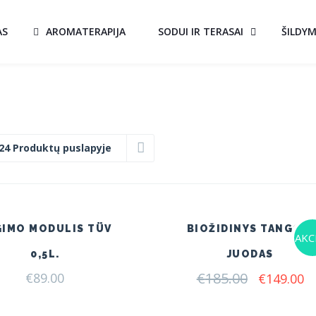
AS
AROMATERAPIJA
SODUI IR TERASAI
ŠILDY
24 Produktų puslapyje
GIMO MODULIS TÜV
BIOŽIDINYS TANGO 4
AKCI
0,5L.
JUODAS
€
185.00
Original
C
€
89.00
€
149.00
price
pr
was:
is: