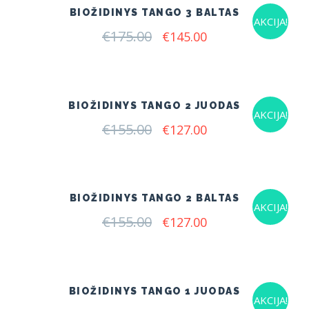
BIOŽIDINYS TANGO 3 BALTAS
AKCIJA!
€
175.00
Original
Current
€
145.00
price
price
was:
is:
€175.00.
€145.00.
BIOŽIDINYS TANGO 2 JUODAS
AKCIJA!
€
155.00
Original
Current
€
127.00
price
price
was:
is:
€155.00.
€127.00.
BIOŽIDINYS TANGO 2 BALTAS
AKCIJA!
€
155.00
Original
Current
€
127.00
price
price
was:
is:
€155.00.
€127.00.
BIOŽIDINYS TANGO 1 JUODAS
AKCIJA!