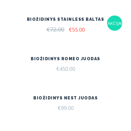
was:
is:
€72.00.
€55.00.
BIOŽIDINYS STAINLESS BALTAS
AKCIJA!
€
72.00
Original
Current
€
55.00
price
price
was:
is:
€72.00.
€55.00.
BIOŽIDINYS ROMEO JUODAS
€
450.00
BIOŽIDINYS NEST JUODAS
€
99.00