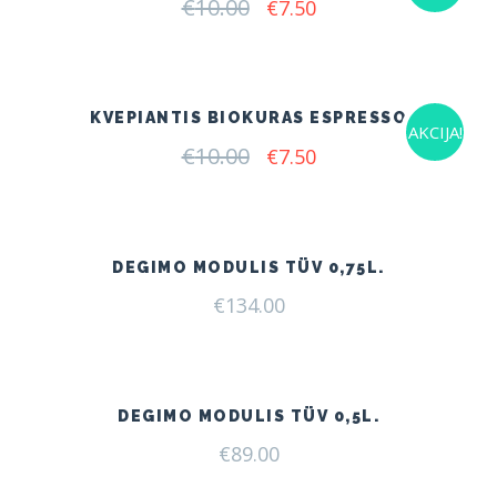
€
10.00
Original
Current
€
7.50
price
price
was:
is:
€10.00.
€7.50.
KVEPIANTIS BIOKURAS ESPRESSO
AKCIJA!
€
10.00
Original
Current
€
7.50
price
price
was:
is:
€10.00.
€7.50.
DEGIMO MODULIS TÜV 0,75L.
€
134.00
DEGIMO MODULIS TÜV 0,5L.
€
89.00