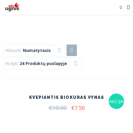
Rūšiuoti:
Numatytasis
Rodyti:
24 Produktų puslapyje
KVEPIANTIS BIOKURAS VYNAS
AKCIJA!
€
10.00
Original
Current
€
7.50
price
price
was:
is:
€10.00.
€7.50.