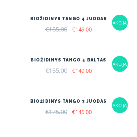
BIOŽIDINYS TANGO 4 JUODAS
AKCIJA!
€
185.00
Original
Current
€
149.00
price
price
was:
is:
€185.00.
€149.00.
BIOŽIDINYS TANGO 4 BALTAS
AKCIJA!
€
185.00
Original
Current
€
149.00
price
price
was:
is:
€185.00.
€149.00.
BIOŽIDINYS TANGO 3 JUODAS
AKCIJA!
€
175.00
Original
Current
€
145.00
price
price
was:
is:
€175.00.
€145.00.