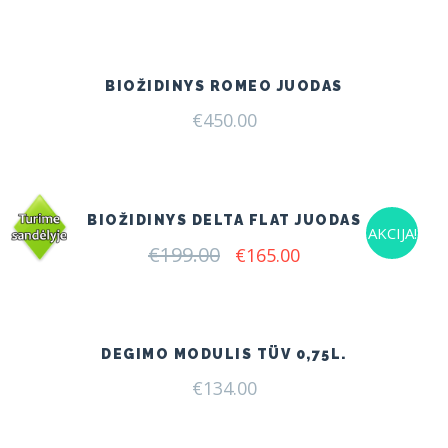
BIOŽIDINYS ROMEO JUODAS
€
450.00
BIOŽIDINYS DELTA FLAT JUODAS
AKCIJA!
€
199.00
Original
Current
€
165.00
price
price
was:
is:
€199.00.
€165.00.
DEGIMO MODULIS TÜV 0,75L.
€
134.00