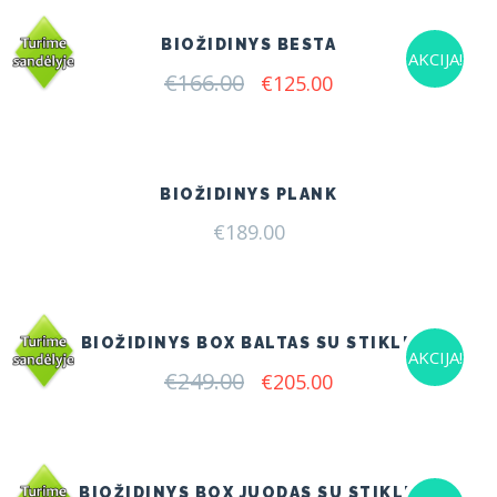
BIOŽIDINYS BESTA
AKCIJA!
€
166.00
Original
Current
€
125.00
price
price
was:
is:
€166.00.
€125.00.
BIOŽIDINYS PLANK
€
189.00
BIOŽIDINYS BOX BALTAS SU STIKLU
AKCIJA!
€
249.00
Original
Current
€
205.00
price
price
was:
is:
€249.00.
€205.00.
BIOŽIDINYS BOX JUODAS SU STIKLU