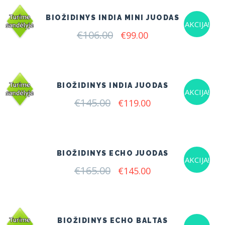
BIOŽIDINYS INDIA MINI JUODAS
AKCIJA!
€
106.00
Original
Current
€
99.00
price
price
was:
is:
€106.00.
€99.00.
BIOŽIDINYS INDIA JUODAS
AKCIJA!
€
145.00
Original
Current
€
119.00
price
price
was:
is:
€145.00.
€119.00.
BIOŽIDINYS ECHO JUODAS
AKCIJA!
€
165.00
Original
Current
€
145.00
price
price
was:
is:
€165.00.
€145.00.
BIOŽIDINYS ECHO BALTAS