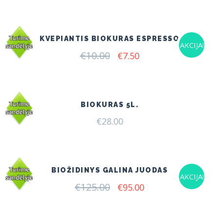
was:
is:
€7.00.
€6.50.
KVEPIANTIS BIOKURAS ESPRESSO
AKCIJA!
€
10.00
Original
Current
€
7.50
price
price
was:
is:
€10.00.
€7.50.
BIOKURAS 5L.
€
28.00
BIOŽIDINYS GALINA JUODAS
AKCIJA!
€
125.00
Original
Current
€
95.00
price
price
was:
is:
€125.00.
€95.00.