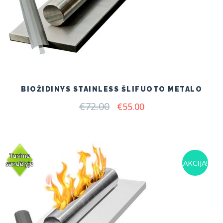
BIOŽIDINYS STAINLESS ŠLIFUOTO METALO
€
72.00
Original
Current
€
55.00
price
price
was:
is:
€72.00.
€55.00.
AKCIJA!