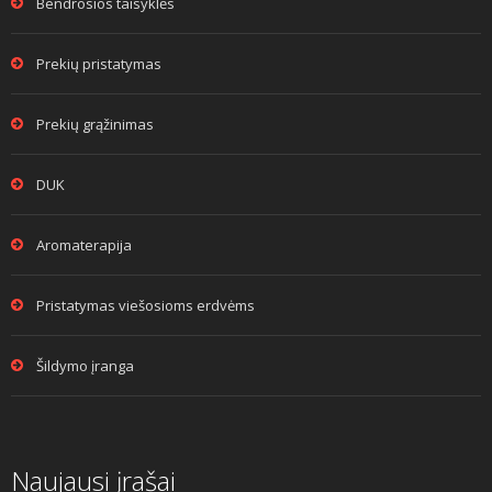
Bendrosios taisyklės
Prekių pristatymas
Prekių grąžinimas
DUK
Aromaterapija
Pristatymas viešosioms erdvėms
Šildymo įranga
Naujausi įrašai