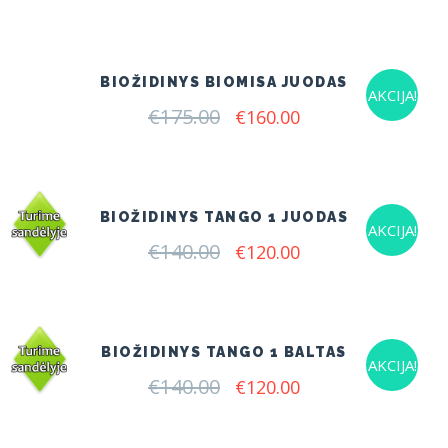
BIOŽIDINYS BIOMISA JUODAS
AKCIJA!
€
175.00
Original
Current
€
160.00
price
price
was:
is:
€175.00.
€160.00.
BIOŽIDINYS TANGO 1 JUODAS
AKCIJA!
€
140.00
Original
Current
€
120.00
price
price
was:
is:
€140.00.
€120.00.
BIOŽIDINYS TANGO 1 BALTAS
AKCIJA!
€
140.00
Original
Current
€
120.00
price
price
was:
is:
€140.00.
€120.00.