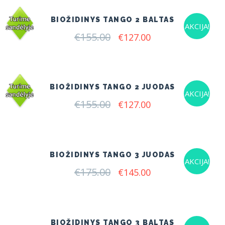
BIOŽIDINYS TANGO 2 BALTAS
AKCIJA!
€
155.00
Original
Current
€
127.00
price
price
was:
is:
€155.00.
€127.00.
BIOŽIDINYS TANGO 2 JUODAS
AKCIJA!
€
155.00
Original
Current
€
127.00
price
price
was:
is:
€155.00.
€127.00.
BIOŽIDINYS TANGO 3 JUODAS
AKCIJA!
€
175.00
Original
Current
€
145.00
price
price
was:
is:
€175.00.
€145.00.
BIOŽIDINYS TANGO 3 BALTAS