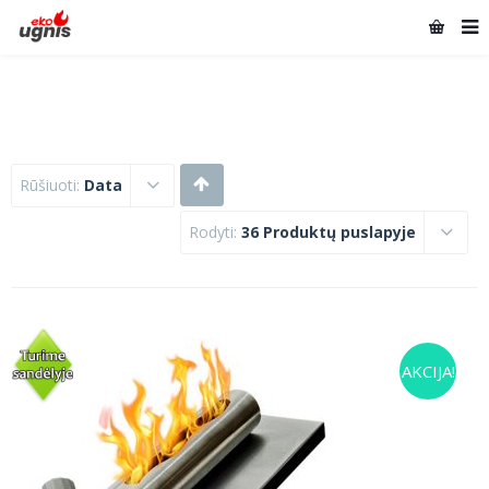
Rūšiuoti:
Data
Rodyti:
36 Produktų puslapyje
AKCIJA!