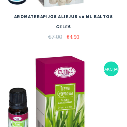
AROMATERAPIJOS ALIEJUS 10 ML BALTOS
GĖLĖS
€
7.00
Original
Current
€
4.50
price
price
was:
is:
€7.00.
€4.50.
AKCIJA!