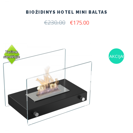
BIOŽIDINYS HOTEL MINI BALTAS
€
230.00
Original
Current
€
175.00
price
price
was:
is:
€230.00.
€175.00.
AKCIJA!