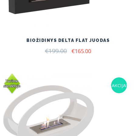
BIOŽIDINYS DELTA FLAT JUODAS
€
199.00
Original
Current
€
165.00
price
price
was:
is:
€199.00.
€165.00.
AKCIJA!