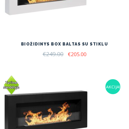
BIOŽIDINYS BOX BALTAS SU STIKLU
€
249.00
Original
Current
€
205.00
price
price
was:
is:
€249.00.
€205.00.
AKCIJA!