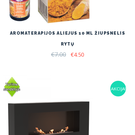
AROMATERAPIJOS ALIEJUS 10 ML ŽIUPSNELIS
RYTŲ
€
7.00
Original
Current
€
4.50
price
price
was:
is:
€7.00.
€4.50.
AKCIJA!