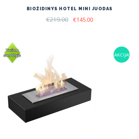
BIOŽIDINYS HOTEL MINI JUODAS
€
219.00
Original
Current
€
145.00
price
price
was:
is:
€219.00.
€145.00.
AKCIJA!