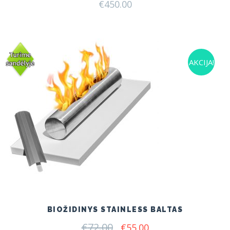
€
450.00
AKCIJA!
BIOŽIDINYS STAINLESS BALTAS
€
72.00
Original
Current
€
55.00