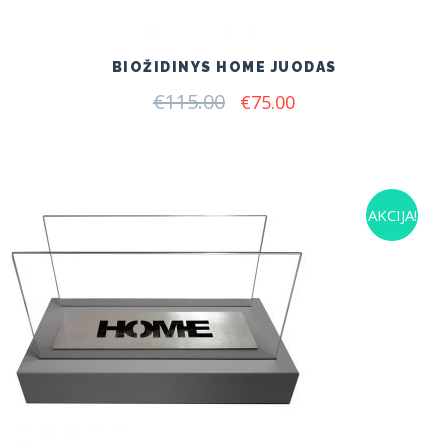
BIOŽIDINYS HOME JUODAS
€
115.00
Original
Current
€
75.00
price
price
was:
is:
€115.00.
€75.00.
AKCIJA!