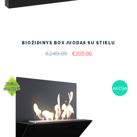
BIOŽIDINYS BOX JUODAS SU STIKLU
€
249.00
Original
Current
€
205.00
price
price
was:
is:
€249.00.
€205.00.
AKCIJA!