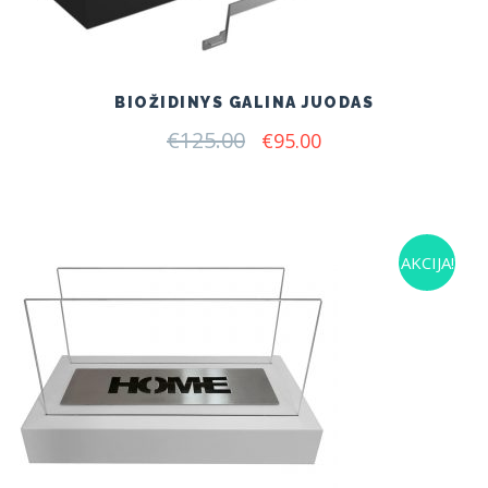
BIOŽIDINYS GALINA JUODAS
€
125.00
Original
Current
€
95.00
price
price
was:
is:
€125.00.
€95.00.
AKCIJA!