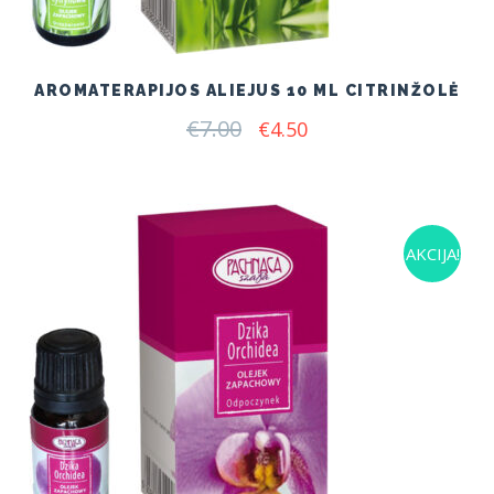
AROMATERAPIJOS ALIEJUS 10 ML CITRINŽOLĖ
€
7.00
Original
Current
€
4.50
price
price
was:
is:
€7.00.
€4.50.
AKCIJA!