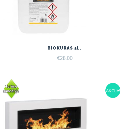
BIOKURAS 5L.
€
28.00
AKCIJA!