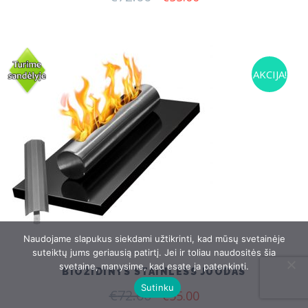
price
price
was:
is:
€72.00.
€55.00.
AKCIJA!
Naudojame slapukus siekdami užtikrinti, kad mūsų svetainėje
suteiktų jums geriausią patirtį. Jei ir toliau naudositės šia
svetaine, manysime, kad esate ja patenkinti.
BIOŽIDINYS STAINLESS JUODAS
Sutinku
€
72.00
Original
Current
€
55.00
price
price