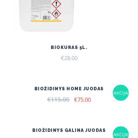
BIOKURAS 5L.
€
28.00
BIOŽIDINYS HOME JUODAS
AKCIJA!
€
115.00
Original
Current
€
75.00
price
price
was:
is:
€115.00.
€75.00.
BIOŽIDINYS GALINA JUODAS
AKCIJA!