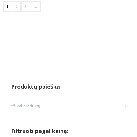
1
2
3
→
Produktų paieška
Filtruoti pagal kainą: