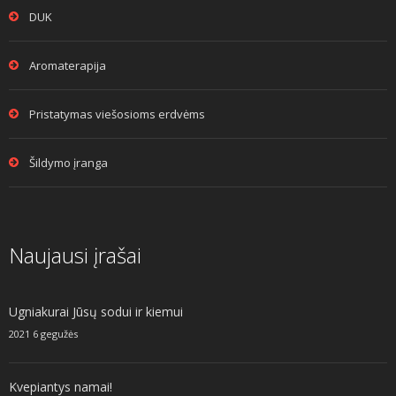
DUK
Aromaterapija
Pristatymas viešosioms erdvėms
Šildymo įranga
Naujausi įrašai
Ugniakurai Jūsų sodui ir kiemui
2021 6 gegužės
Kvepiantys namai!