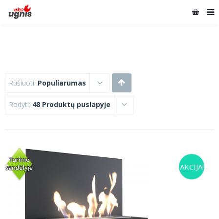
Rūšiuoti:
Populiarumas
Rodyti:
48 Produktų puslapyje
AKCIJA!