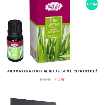
AKCIJA!
AROMATERAPIJOS ALIEJUS 10 ML CITRINŽOLĖ
€
7.00
Original
Current
€
4.50
price
price
was:
is:
€7.00.
€4.50.