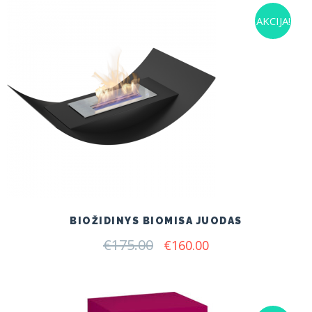
AKCIJA!
BIOŽIDINYS BIOMISA JUODAS
€
175.00
Original
Current
€
160.00
price
price
was:
is:
€175.00.
€160.00.