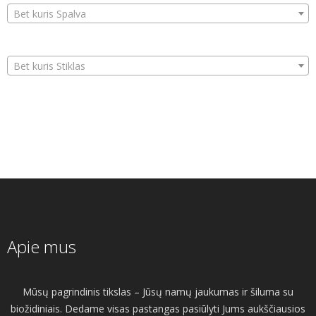
Bet kuris Spalva
Bet kuris Stiklas
Apie mus
Mūsų pagrindinis tikslas – Jūsų namų jaukumas ir šiluma su
biožidiniais. Dedame visas pastangas pasiūlyti Jums aukščiausios