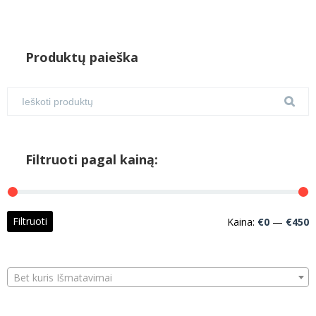
Produktų paieška
Filtruoti pagal kainą:
M
M
Filtruoti
Kaina:
€0
—
€450
k
k
Bet kuris Išmatavimai