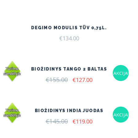
DEGIMO MODULIS TÜV 0,75L.
€
134.00
BIOŽIDINYS TANGO 2 BALTAS
AKCIJA!
€
155.00
Original
Current
€
127.00
price
price
was:
is:
€155.00.
€127.00.
BIOŽIDINYS INDIA JUODAS
AKCIJA!
€
145.00
Original
Current
€
119.00
price
price
was:
is: