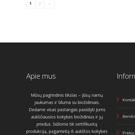
1
2
→
Apie mus
Infor
Mūsų pagrindinis tikslas – Jūsų namų
Kontak
jaukumas ir šiluma su biožidiniais.
Dedame visas pastangas pasiūlyti Jums
Bendro
aukščiausios kokybės biožidinius ir jų
priedus. Siūlome tik sertifikuotą
produkciją, pagamintą iš aukštos kokybės
Prekių