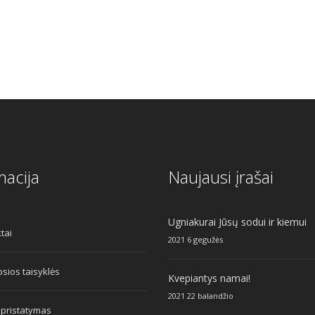
macija
Naujausi įrašai
Ugniakurai Jūsų sodui ir kiemui
tai
2021 6 gegužės
sios taisyklės
Kvepiantys namai!
2021 22 balandžio
 pristatymas