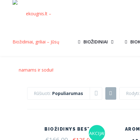
BIOŽIDINIAI
BIO
Rūšiuoti:
Populiarumas
Rodyti
BIOŽIDINYS BESTA
AROM
AKCIJA!
€
166.00
Original
Current