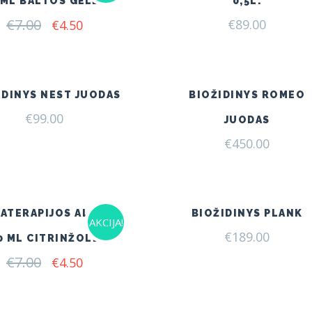
 ML BALTOS GĖLĖS
0,5L.
€
7.00
Original
Current
€
89.00
€
4.50
price
price
was:
is:
€7.00.
€4.50.
IDINYS NEST JUODAS
BIOŽIDINYS ROMEO
€
99.00
JUODAS
€
450.00
ATERAPIJOS ALIEJUS
BIOŽIDINYS PLANK
AKCIJA!
€
189.00
0 ML CITRINŽOLĖ
€
7.00
Original
Current
€
4.50
price
price
was:
is:
€7.00.
€4.50.