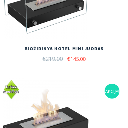
BIOŽIDINYS HOTEL MINI JUODAS
€
219.00
Original
Current
€
145.00
price
price
was:
is:
€219.00.
€145.00.
AKCIJA!