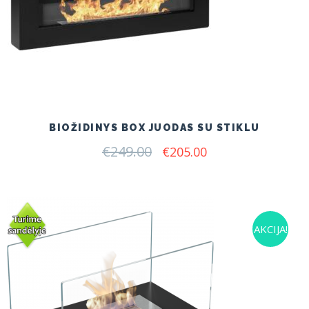
BIOŽIDINYS BOX JUODAS SU STIKLU
€
249.00
Original
Current
€
205.00
price
price
was:
is:
€249.00.
€205.00.
AKCIJA!