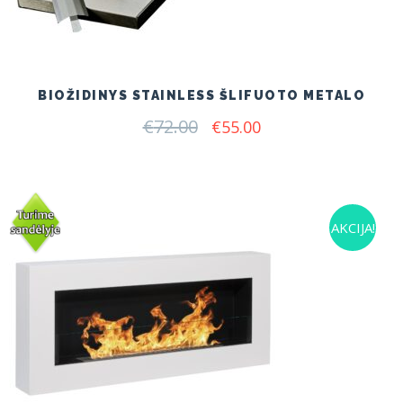
BIOŽIDINYS STAINLESS ŠLIFUOTO METALO
€
72.00
Original
Current
€
55.00
price
price
was:
is:
€72.00.
€55.00.
AKCIJA!