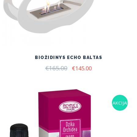
BIOŽIDINYS ECHO BALTAS
€
165.00
Original
Current
€
145.00
price
price
was:
is:
€165.00.
€145.00.
AKCIJA!