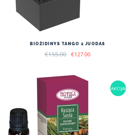
BIOŽIDINYS TANGO 2 JUODAS
€
155.00
Original
Current
€
127.00
price
price
was:
is:
€155.00.
€127.00.
AKCIJA!