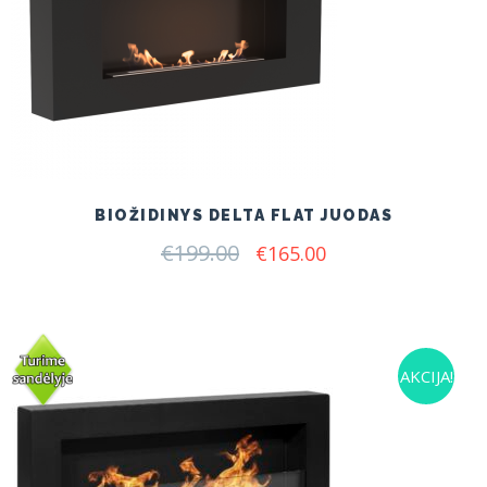
BIOŽIDINYS DELTA FLAT JUODAS
€
199.00
Original
Current
€
165.00
price
price
was:
is:
€199.00.
€165.00.
AKCIJA!