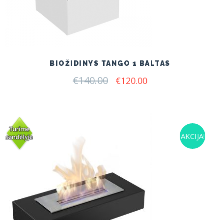
BIOŽIDINYS TANGO 1 BALTAS
€
140.00
Original
Current
€
120.00
price
price
was:
is:
€140.00.
€120.00.
AKCIJA!