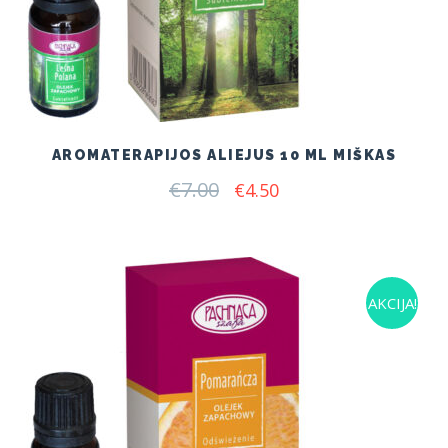
AROMATERAPIJOS ALIEJUS 10 ML MIŠKAS
€
7.00
Original
Current
€
4.50
price
price
was:
is:
€7.00.
€4.50.
AKCIJA!