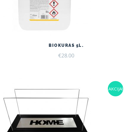
BIOKURAS 5L.
€
28.00
AKCIJA!