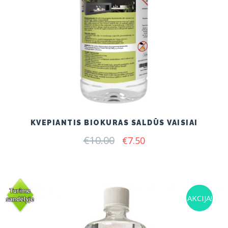
KVEPIANTIS BIOKURAS SALDŪS VAISIAI
€
10.00
Original
Current
€
7.50
price
price
was:
is:
€10.00.
€7.50.
AKCIJA!