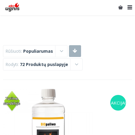
Rūšiuoti:
Populiarumas
Rodyti:
72 Produktų puslapyje
AKCIJA!