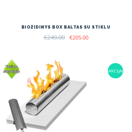
BIOŽIDINYS BOX BALTAS SU STIKLU
€
249.00
Original
Current
€
205.00
price
price
was:
is:
€249.00.
€205.00.
AKCIJA!