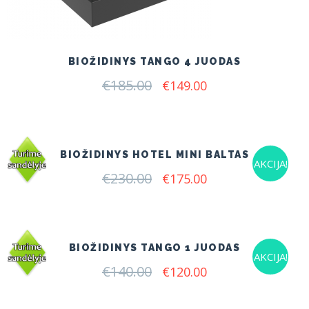
BIOŽIDINYS TANGO 4 JUODAS
€
185.00
Original
Current
€
149.00
price
price
was:
is:
€185.00.
€149.00.
BIOŽIDINYS HOTEL MINI BALTAS
AKCIJA!
€
230.00
Original
Current
€
175.00
price
price
was:
is:
€230.00.
€175.00.
BIOŽIDINYS TANGO 1 JUODAS
AKCIJA!
€
140.00
Original
Current
€
120.00
price
price
was:
is: