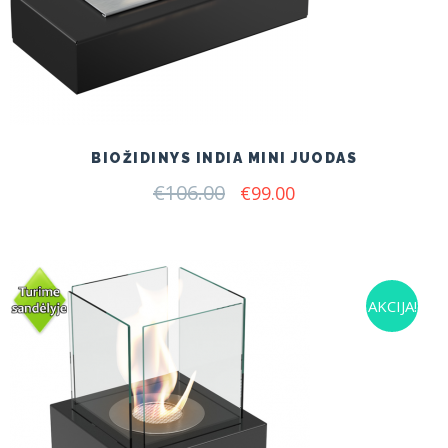
BIOŽIDINYS INDIA MINI JUODAS
€
106.00
Original
Current
€
99.00
price
price
was:
is:
€106.00.
€99.00.
AKCIJA!