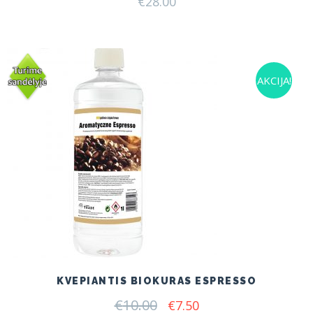
€
28.00
AKCIJA!
KVEPIANTIS BIOKURAS ESPRESSO
€
10.00
Original
Current
€
7.50