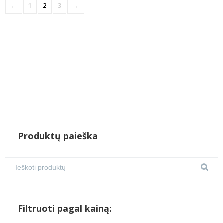
←
1
2
3
→
Produktų paieška
Filtruoti pagal kainą: