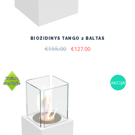
BIOŽIDINYS TANGO 2 BALTAS
€
155.00
Original
Current
€
127.00
price
price
was:
is:
€155.00.
€127.00.
AKCIJA!