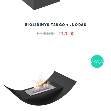
BIOŽIDINYS TANGO 1 JUODAS
€
140.00
Original
Current
€
120.00
price
price
was:
is:
€140.00.
€120.00.
AKCIJA!