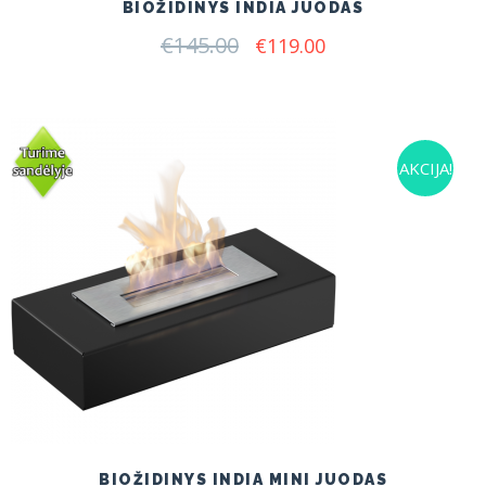
BIOŽIDINYS INDIA JUODAS
€
145.00
Original
Current
€
119.00
price
price
was:
is:
€145.00.
€119.00.
AKCIJA!
BIOŽIDINYS INDIA MINI JUODAS