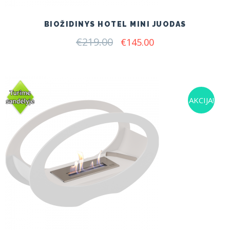
BIOŽIDINYS HOTEL MINI JUODAS
€
219.00
Original
Current
€
145.00
price
price
was:
is:
€219.00.
€145.00.
AKCIJA!