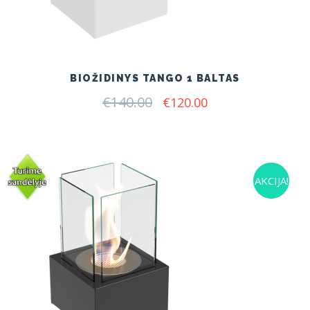
BIOŽIDINYS TANGO 1 BALTAS
€
140.00
Original
Current
€
120.00
price
price
was:
is:
€140.00.
€120.00.
AKCIJA!