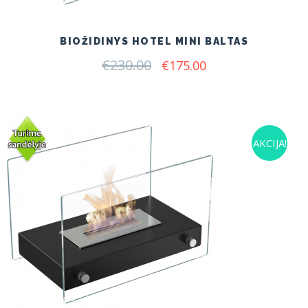
BIOŽIDINYS HOTEL MINI BALTAS
€
230.00
Original
Current
€
175.00
price
price
was:
is:
€230.00.
€175.00.
AKCIJA!