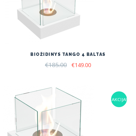
BIOŽIDINYS TANGO 4 BALTAS
€
185.00
Original
Current
€
149.00
price
price
was:
is:
€185.00.
€149.00.
AKCIJA!