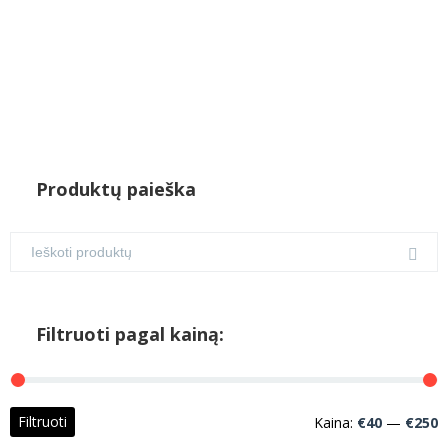
Produktų paieška
Filtruoti pagal kainą:
M
M
Filtruoti
Kaina:
€40
—
€250
k
k