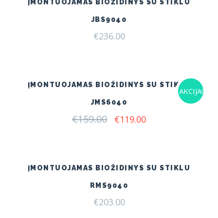
ĮMONTUOJAMAS BIOŽIDINYS SU STIKLU
JBS9040
€
236.00
ĮMONTUOJAMAS BIOŽIDINYS SU STIKLU
AKCIJA!
JMS6040
€
159.00
Original
Current
€
119.00
price
price
was:
is:
€159.00.
€119.00.
ĮMONTUOJAMAS BIOŽIDINYS SU STIKLU
RMS9040
€
203.00