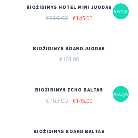
BIOŽIDINYS HOTEL MINI JUODAS
AKCIJA!
€
219.00
Original
Current
€
145.00
price
price
was:
is:
€219.00.
€145.00.
BIOŽIDINYS BOARD JUODAS
€
101.00
BIOŽIDINYS ECHO BALTAS
AKCIJA!
€
165.00
Original
Current
€
145.00
price
price
was:
is:
€165.00.
€145.00.
BIOŽIDINYS BOARD BALTAS