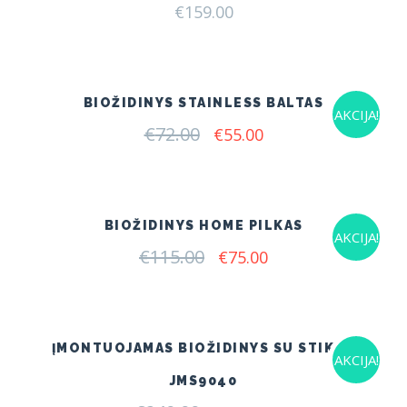
€
159.00
BIOŽIDINYS STAINLESS BALTAS
AKCIJA!
€
72.00
Original
Current
€
55.00
price
price
was:
is:
€72.00.
€55.00.
BIOŽIDINYS HOME PILKAS
AKCIJA!
€
115.00
Original
Current
€
75.00
price
price
was:
is:
€115.00.
€75.00.
ĮMONTUOJAMAS BIOŽIDINYS SU STIKLU
AKCIJA!
JMS9040