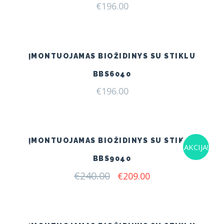
€
196.00
ĮMONTUOJAMAS BIOŽIDINYS SU STIKLU
BBS6040
€
196.00
ĮMONTUOJAMAS BIOŽIDINYS SU STIKLU
AKCIJA!
BBS9040
€
240.00
Original
Current
€
209.00
price
price
was:
is:
€240.00.
€209.00.