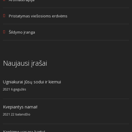
Pristatymas viešosioms erdvėms
Šildymo įranga
Naujausi įrašai
Ugniakurai Jūsų sodui ir kiemui
2021 6 gegužės
Kvepiantys namai!
2021 22 balandžio
Kepkime vasarą kartu!