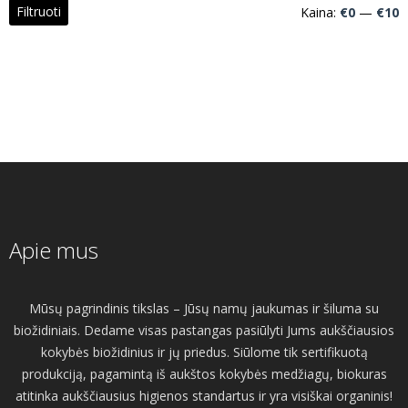
M
M
Filtruoti
Kaina:
€0
—
€10
k
k
Apie mus
Mūsų pagrindinis tikslas – Jūsų namų jaukumas ir šiluma su
biožidiniais. Dedame visas pastangas pasiūlyti Jums aukščiausios
kokybės biožidinius ir jų priedus. Siūlome tik sertifikuotą
produkciją, pagamintą iš aukštos kokybės medžiagų, biokuras
atitinka aukščiausius higienos standartus ir yra visiškai organinis!