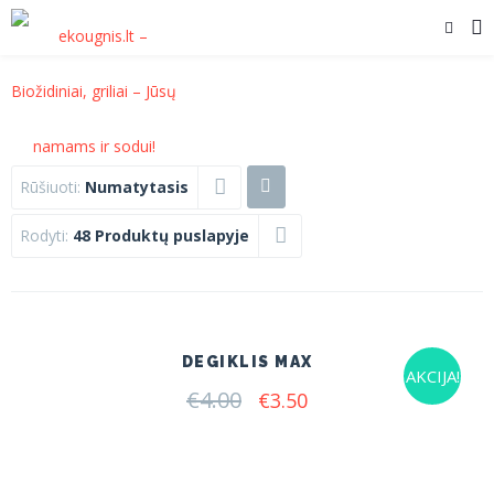
Rūšiuoti:
Numatytasis
Rodyti:
48 Produktų puslapyje
DEGIKLIS MAX
AKCIJA!
€
4.00
Original
Current
€
3.50
price
price
was:
is:
€4.00.
€3.50.