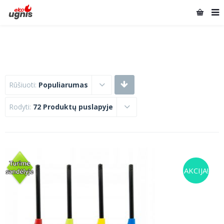
Rūšiuoti:
Populiarumas
Rodyti:
72 Produktų puslapyje
AKCIJA!