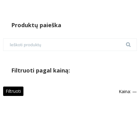
Produktų paieška
Filtruoti pagal kainą:
M
M
Filtruoti
Kaina:
—
k
k