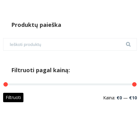
Produktų paieška
Filtruoti pagal kainą:
M
M
Filtruoti
Kaina:
€0
—
€10
k
k