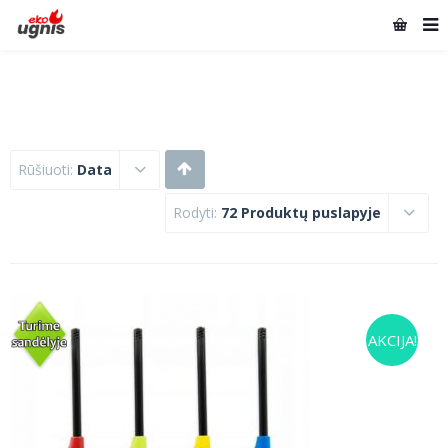
Rūšiuoti:
Data
Rodyti:
72 Produktų puslapyje
AKCIJA!