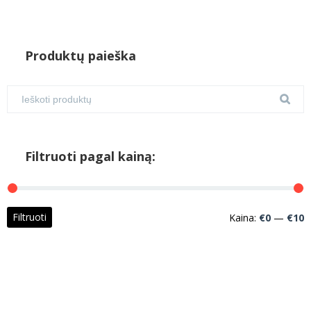
Produktų paieška
Filtruoti pagal kainą:
M
M
Filtruoti
Kaina:
€0
—
€10
k
k