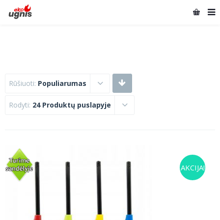
Rūšiuoti:
Populiarumas
Rodyti:
24 Produktų puslapyje
AKCIJA!