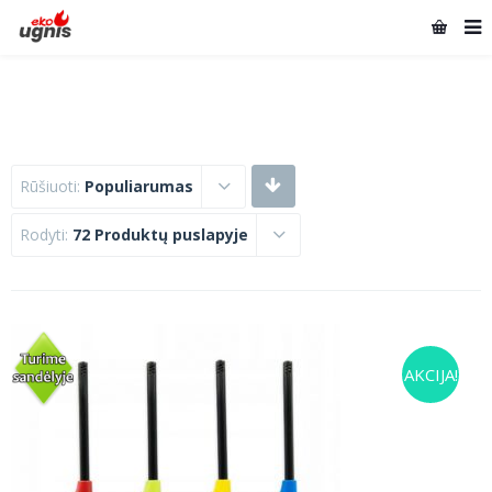
Rūšiuoti:
Populiarumas
Rodyti:
72 Produktų puslapyje
AKCIJA!