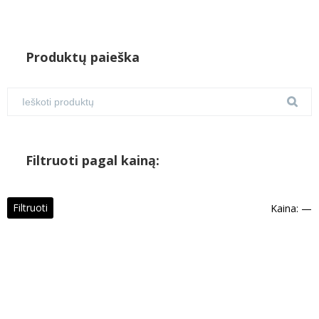
Produktų paieška
Filtruoti pagal kainą:
M
M
Filtruoti
Kaina:
—
k
k