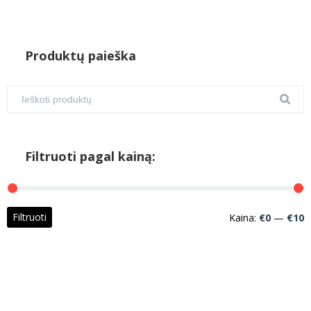
Produktų paieška
Filtruoti pagal kainą:
M
M
Filtruoti
Kaina:
€0
—
€10
k
k