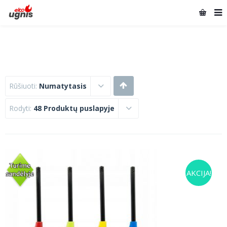
Rūšiuoti:
Numatytasis
Rodyti:
48 Produktų puslapyje
AKCIJA!