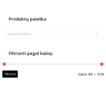
Produktų paieška
Filtruoti pagal kainą:
M
M
Filtruoti
Kaina:
€0
—
€10
k
k