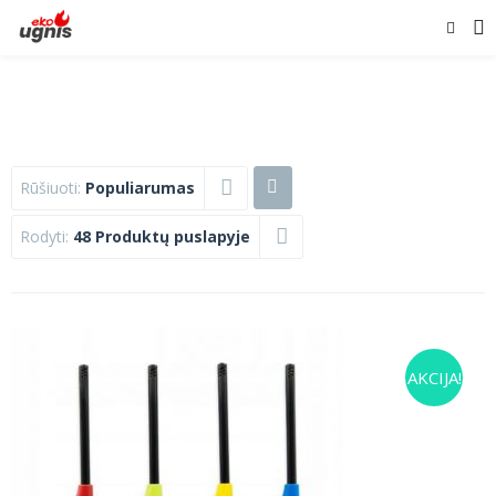
Rūšiuoti:
Populiarumas
Rodyti:
48 Produktų puslapyje
AKCIJA!